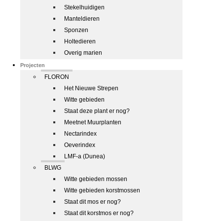
Stekelhuidigen
Manteldieren
Sponzen
Holtedieren
Overig marien
Projecten
FLORON
Het Nieuwe Strepen
Witte gebieden
Staat deze plant er nog?
Meetnet Muurplanten
Nectarindex
Oeverindex
LMF-a (Dunea)
BLWG
Witte gebieden mossen
Witte gebieden korstmossen
Staat dit mos er nog?
Staat dit korstmos er nog?