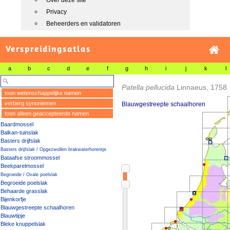
Over deze site
Privacy
Beheerders en validatoren
Verspreidingsatlas
a
b
c
d
e
f
g
h
i
j
k
l
Patella pellucida
Linnaeus, 1758
toon wetenschappelijke namen
verberg synoniemen
Blauwgestreepte schaalhoren
toon alleen geaccepteerde namen
Baardmossel
Balkan-tuinslak
Basters drijfslak
Basters drijfslak / Opgezwollen brakwaterhorentje
Bataafse stroommossel
Beekparelmossel
Begroeide / Ovale poelslak
Begroeide poelslak
Behaarde grasslak
Bijenkorfje
Blauwgestreepte schaalhoren
Blauwtipje
Bleke knuppelslak