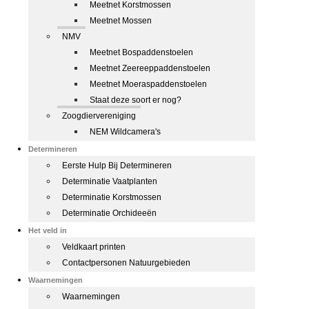
Meetnet Korstmossen
Meetnet Mossen
NMV
Meetnet Bospaddenstoelen
Meetnet Zeereeppaddenstoelen
Meetnet Moeraspaddenstoelen
Staat deze soort er nog?
Zoogdiervereniging
NEM Wildcamera's
Determineren
Eerste Hulp Bij Determineren
Determinatie Vaatplanten
Determinatie Korstmossen
Determinatie Orchideeën
Het veld in
Veldkaart printen
Contactpersonen Natuurgebieden
Waarnemingen
Waarnemingen