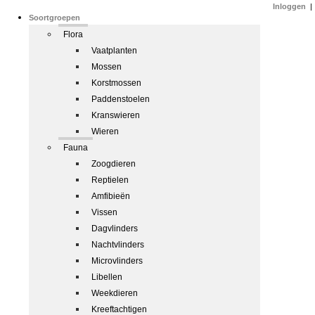
Inloggen
|
Soortgroepen
Flora
Vaatplanten
Mossen
Korstmossen
Paddenstoelen
Kranswieren
Wieren
Fauna
Zoogdieren
Reptielen
Amfibieën
Vissen
Dagvlinders
Nachtvlinders
Microvlinders
Libellen
Weekdieren
Kreeftachtigen