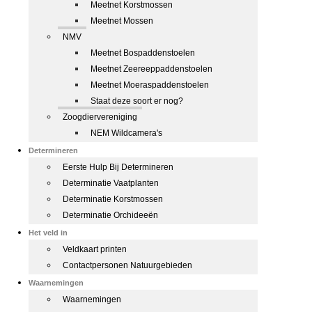
Meetnet Korstmossen
Meetnet Mossen
NMV
Meetnet Bospaddenstoelen
Meetnet Zeereeppaddenstoelen
Meetnet Moeraspaddenstoelen
Staat deze soort er nog?
Zoogdiervereniging
NEM Wildcamera's
Determineren
Eerste Hulp Bij Determineren
Determinatie Vaatplanten
Determinatie Korstmossen
Determinatie Orchideeën
Het veld in
Veldkaart printen
Contactpersonen Natuurgebieden
Waarnemingen
Waarnemingen