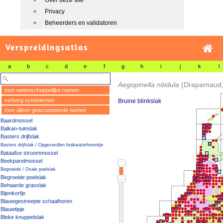
Over deze site
Privacy
Beheerders en validatoren
Verspreidingsatlas
a
b
c
d
e
f
g
h
i
j
k
l
Aegopinella nitidula
(Draparnaud,
toon wetenschappelijke namen
verberg synoniemen
Bruine blinkslak
toon alleen geaccepteerde namen
Baardmossel
Balkan-tuinslak
Basters drijfslak
Basters drijfslak / Opgezwollen brakwaterhorentje
Bataafse stroommossel
Beekparelmossel
Begroeide / Ovale poelslak
Begroeide poelslak
Behaarde grasslak
Bijenkorfje
Blauwgestreepte schaalhoren
Blauwtipje
Bleke knuppelslak