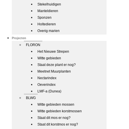
Stekelhuidigen
Manteldieren
Sponzen
Holtedieren
Overig marien
Projecten
FLORON
Het Nieuwe Strepen
Witte gebieden
Staat deze plant er nog?
Meetnet Muurplanten
Nectarindex
Oeverindex
LMF-a (Dunea)
BLWG
Witte gebieden mossen
Witte gebieden korstmossen
Staat dit mos er nog?
Staat dit korstmos er nog?