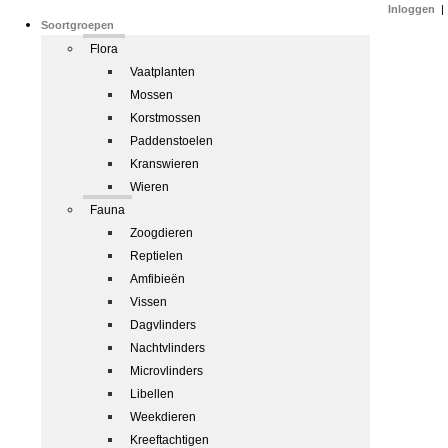
Inloggen
|
Soortgroepen
Flora
Vaatplanten
Mossen
Korstmossen
Paddenstoelen
Kranswieren
Wieren
Fauna
Zoogdieren
Reptielen
Amfibieën
Vissen
Dagvlinders
Nachtvlinders
Microvlinders
Libellen
Weekdieren
Kreeftachtigen