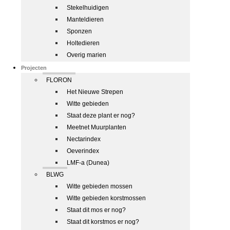
Stekelhuidigen
Manteldieren
Sponzen
Holtedieren
Overig marien
Projecten
FLORON
Het Nieuwe Strepen
Witte gebieden
Staat deze plant er nog?
Meetnet Muurplanten
Nectarindex
Oeverindex
LMF-a (Dunea)
BLWG
Witte gebieden mossen
Witte gebieden korstmossen
Staat dit mos er nog?
Staat dit korstmos er nog?