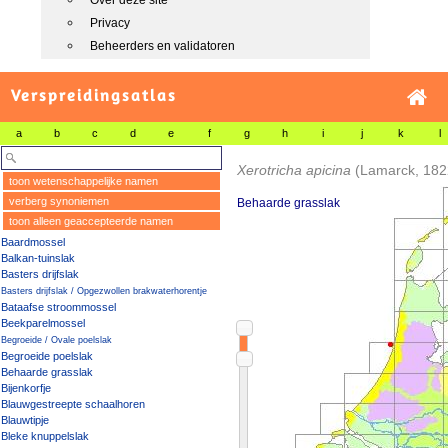
Over deze site
Privacy
Beheerders en validatoren
Verspreidingsatlas
a
b
c
d
e
f
g
h
i
j
k
l
Xerotricha apicina
(Lamarck, 182
toon wetenschappelijke namen
verberg synoniemen
Behaarde grasslak
toon alleen geaccepteerde namen
Baardmossel
Balkan-tuinslak
Basters drijfslak
Basters drijfslak / Opgezwollen brakwaterhorentje
Bataafse stroommossel
Beekparelmossel
Begroeide / Ovale poelslak
Begroeide poelslak
Behaarde grasslak
Bijenkorfje
Blauwgestreepte schaalhoren
Blauwtipje
Bleke knuppelslak