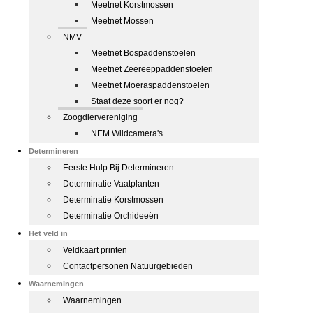
Meetnet Korstmossen
Meetnet Mossen
NMV
Meetnet Bospaddenstoelen
Meetnet Zeereeppaddenstoelen
Meetnet Moeraspaddenstoelen
Staat deze soort er nog?
Zoogdiervereniging
NEM Wildcamera's
Determineren
Eerste Hulp Bij Determineren
Determinatie Vaatplanten
Determinatie Korstmossen
Determinatie Orchideeën
Het veld in
Veldkaart printen
Contactpersonen Natuurgebieden
Waarnemingen
Waarnemingen