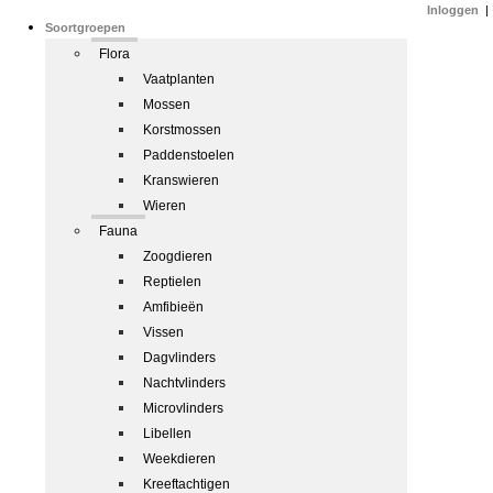
Inloggen
|
Soortgroepen
Flora
Vaatplanten
Mossen
Korstmossen
Paddenstoelen
Kranswieren
Wieren
Fauna
Zoogdieren
Reptielen
Amfibieën
Vissen
Dagvlinders
Nachtvlinders
Microvlinders
Libellen
Weekdieren
Kreeftachtigen