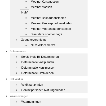
Meetnet Korstmossen
Meetnet Mossen
NMV
Meetnet Bospaddenstoelen
Meetnet Zeereeppaddenstoelen
Meetnet Moeraspaddenstoelen
Staat deze soort er nog?
Zoogdiervereniging
NEM Wildcamera's
Determineren
Eerste Hulp Bij Determineren
Determinatie Vaatplanten
Determinatie Korstmossen
Determinatie Orchideeën
Het veld in
Veldkaart printen
Contactpersonen Natuurgebieden
Waarnemingen
Waarnemingen