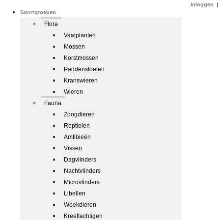
Inloggen
|
Soortgroepen
Flora
Vaatplanten
Mossen
Korstmossen
Paddenstoelen
Kranswieren
Wieren
Fauna
Zoogdieren
Reptielen
Amfibieën
Vissen
Dagvlinders
Nachtvlinders
Microvlinders
Libellen
Weekdieren
Kreeftachtigen