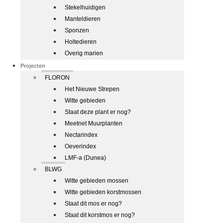
Stekelhuidigen
Manteldieren
Sponzen
Holtedieren
Overig marien
Projecten
FLORON
Het Nieuwe Strepen
Witte gebieden
Staat deze plant er nog?
Meetnet Muurplanten
Nectarindex
Oeverindex
LMF-a (Dunea)
BLWG
Witte gebieden mossen
Witte gebieden korstmossen
Staat dit mos er nog?
Staat dit korstmos er nog?