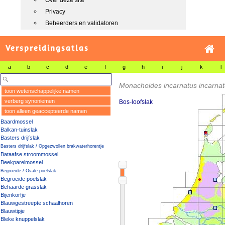
Over deze site
Privacy
Beheerders en validatoren
Verspreidingsatlas
a
b
c
d
e
f
g
h
i
j
k
l
Monachoides incarnatus incarna
toon wetenschappelijke namen
verberg synoniemen
Bos-loofslak
toon alleen geaccepteerde namen
Baardmossel
Balkan-tuinslak
Basters drijfslak
Basters drijfslak / Opgezwollen brakwaterhorentje
Bataafse stroommossel
Beekparelmossel
Begroeide / Ovale poelslak
Begroeide poelslak
Behaarde grasslak
Bijenkorfje
Blauwgestreepte schaalhoren
Blauwtipje
Bleke knuppelslak