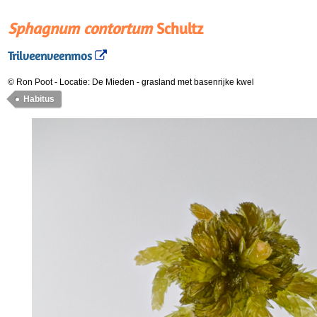
Sphagnum contortum
Schultz
Trilveenveenmos
© Ron Poot
-
Locatie: De Mieden
-
grasland met basenrijke kwel
Habitus