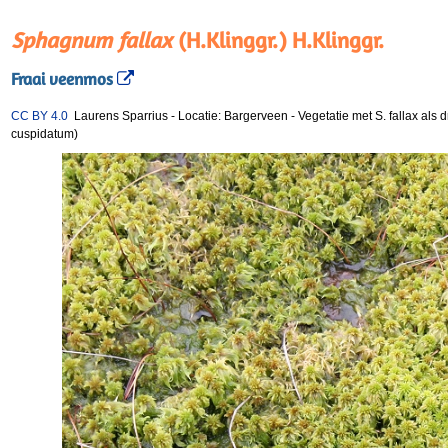
Sphagnum fallax
(H.Klinggr.) H.Klinggr.
Fraai veenmos
CC BY 4.0
Laurens Sparrius
-
Locatie: Bargerveen
-
Vegetatie met S. fallax als
cuspidatum)