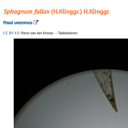
Sphagnum fallax
(H.Klinggr.) H.Klinggr.
Fraai veenmos
CC BY 4.0
Rens van der Knoop
-
-
Takbladeren