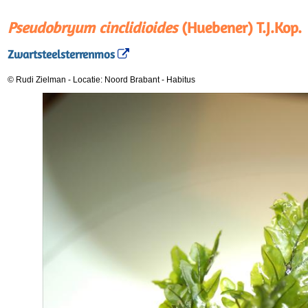
Pseudobryum cinclidioides
(Huebener) T.J.Kop.
Zwartsteelsterrenmos
© Rudi Zielman
-
Locatie: Noord Brabant
-
Habitus