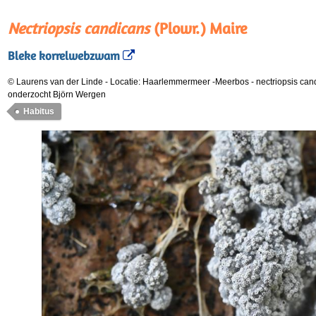
Nectriopsis candicans
(Plowr.) Maire
Bleke korrelwebzwam
© Laurens van der Linde
-
Locatie: Haarlemmermeer -Meerbos
-
nectriopsis can
onderzocht Björn Wergen
Habitus