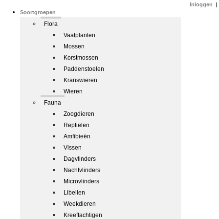
Inloggen
|
Soortgroepen
Flora
Vaatplanten
Mossen
Korstmossen
Paddenstoelen
Kranswieren
Wieren
Fauna
Zoogdieren
Reptielen
Amfibieën
Vissen
Dagvlinders
Nachtvlinders
Microvlinders
Libellen
Weekdieren
Kreeftachtigen