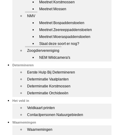
Meetnet Korstmossen
Meetnet Mossen
NMV
Meetnet Bospaddenstoelen
Meetnet Zeereeppaddenstoelen
Meetnet Moeraspaddenstoelen
Staat deze soort er nog?
Zoogdiervereniging
NEM Wildcamera's
Determineren
Eerste Hulp Bij Determineren
Determinatie Vaatplanten
Determinatie Korstmossen
Determinatie Orchideeën
Het veld in
Veldkaart printen
Contactpersonen Natuurgebieden
Waarnemingen
Waarnemingen