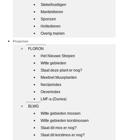
Stekelhuidigen
Manteldieren
Sponzen
Holtedieren
Overig marien
Projecten
FLORON
Het Nieuwe Strepen
Witte gebieden
Staat deze plant er nog?
Meetnet Muurplanten
Nectarindex
Oeverindex
LMF-a (Dunea)
BLWG
Witte gebieden mossen
Witte gebieden korstmossen
Staat dit mos er nog?
Staat dit korstmos er nog?