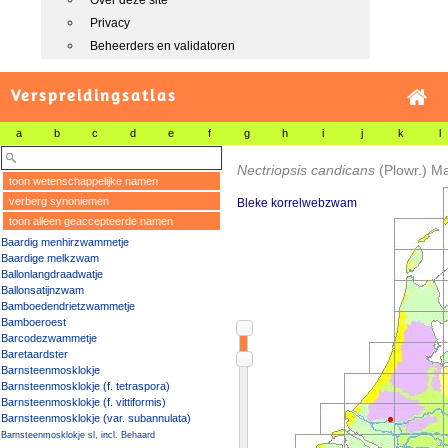
Over deze site
Privacy
Beheerders en validatoren
Verspreidingsatlas
a
b
c
d
e
f
g
h
i
j
k
l
Nectriopsis candicans
(Plowr.) M
toon wetenschappelijke namen
verberg synoniemen
Bleke korrelwebzwam
toon alleen geaccepteerde namen
Baardig menhirzwammetje
Baardige melkzwam
Ballonlangdraadwatje
Ballonsatijnzwam
Bamboedendrietzwammetje
Bamboeroest
Barcodezwammetje
Baretaardster
Barnsteenmosklokje
Barnsteenmosklokje (f. tetraspora)
Barnsteenmosklokje (f. vittiformis)
Barnsteenmosklokje (var. subannulata)
Barnsteenmosklokje sl, incl. Behaard