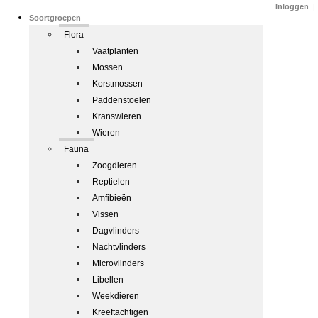
Inloggen
|
Soortgroepen
Flora
Vaatplanten
Mossen
Korstmossen
Paddenstoelen
Kranswieren
Wieren
Fauna
Zoogdieren
Reptielen
Amfibieën
Vissen
Dagvlinders
Nachtvlinders
Microvlinders
Libellen
Weekdieren
Kreeftachtigen