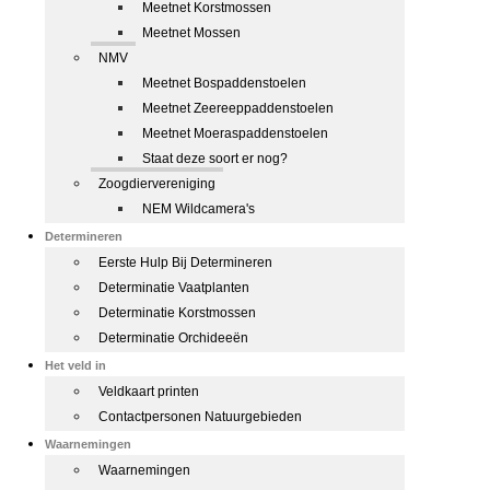
Meetnet Korstmossen
Meetnet Mossen
NMV
Meetnet Bospaddenstoelen
Meetnet Zeereeppaddenstoelen
Meetnet Moeraspaddenstoelen
Staat deze soort er nog?
Zoogdiervereniging
NEM Wildcamera's
Determineren
Eerste Hulp Bij Determineren
Determinatie Vaatplanten
Determinatie Korstmossen
Determinatie Orchideeën
Het veld in
Veldkaart printen
Contactpersonen Natuurgebieden
Waarnemingen
Waarnemingen