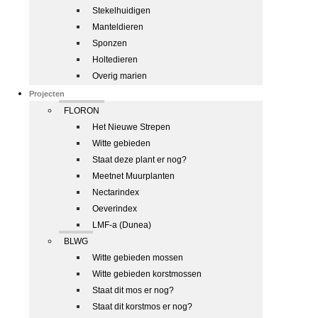
Stekelhuidigen
Manteldieren
Sponzen
Holtedieren
Overig marien
Projecten
FLORON
Het Nieuwe Strepen
Witte gebieden
Staat deze plant er nog?
Meetnet Muurplanten
Nectarindex
Oeverindex
LMF-a (Dunea)
BLWG
Witte gebieden mossen
Witte gebieden korstmossen
Staat dit mos er nog?
Staat dit korstmos er nog?