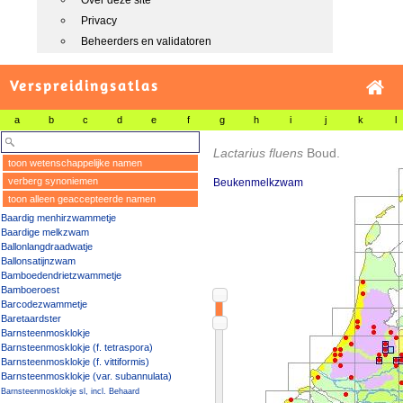
Over deze site
Privacy
Beheerders en validatoren
Verspreidingsatlas
a
b
c
d
e
f
g
h
i
j
k
l
Lactarius fluens
Boud.
toon wetenschappelijke namen
verberg synoniemen
Beukenmelkzwam
toon alleen geaccepteerde namen
Baardig menhirzwammetje
Baardige melkzwam
Ballonlangdraadwatje
Ballonsatijnzwam
Bamboedendrietzwammetje
Bamboeroest
Barcodezwammetje
Baretaardster
Barnsteenmosklokje
Barnsteenmosklokje (f. tetraspora)
Barnsteenmosklokje (f. vittiformis)
Barnsteenmosklokje (var. subannulata)
Barnsteenmosklokje sl, incl. Behaard