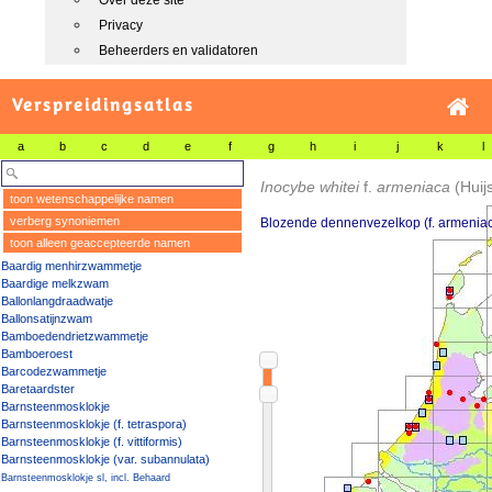
Over deze site
Privacy
Beheerders en validatoren
Verspreidingsatlas
a
b
c
d
e
f
g
h
i
j
k
l
Inocybe whitei
f.
armeniaca
(Hui
toon wetenschappelijke namen
verberg synoniemen
Blozende dennenvezelkop (f. armenia
toon alleen geaccepteerde namen
Baardig menhirzwammetje
Baardige melkzwam
Ballonlangdraadwatje
Ballonsatijnzwam
Bamboedendrietzwammetje
Bamboeroest
Barcodezwammetje
Baretaardster
Barnsteenmosklokje
Barnsteenmosklokje (f. tetraspora)
Barnsteenmosklokje (f. vittiformis)
Barnsteenmosklokje (var. subannulata)
Barnsteenmosklokje sl, incl. Behaard