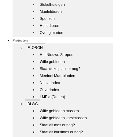
Stekelhuidigen
Manteldieren
Sponzen
Holtedieren
Overig marien
Projecten
FLORON
Het Nieuwe Strepen
Witte gebieden
Staat deze plant er nog?
Meetnet Muurplanten
Nectarindex
Oeverindex
LMF-a (Dunea)
BLWG
Witte gebieden mossen
Witte gebieden korstmossen
Staat dit mos er nog?
Staat dit korstmos er nog?