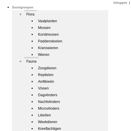
Inloggen
|
Soortgroepen
Flora
Vaatplanten
Mossen
Korstmossen
Paddenstoelen
Kranswieren
Wieren
Fauna
Zoogdieren
Reptielen
Amfibieën
Vissen
Dagvlinders
Nachtvlinders
Microvlinders
Libellen
Weekdieren
Kreeftachtigen