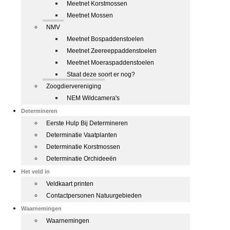
Meetnet Korstmossen
Meetnet Mossen
NMV
Meetnet Bospaddenstoelen
Meetnet Zeereeppaddenstoelen
Meetnet Moeraspaddenstoelen
Staat deze soort er nog?
Zoogdiervereniging
NEM Wildcamera's
Determineren
Eerste Hulp Bij Determineren
Determinatie Vaatplanten
Determinatie Korstmossen
Determinatie Orchideeën
Het veld in
Veldkaart printen
Contactpersonen Natuurgebieden
Waarnemingen
Waarnemingen