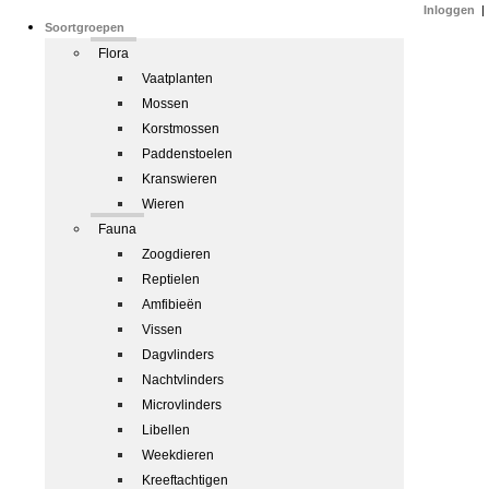
Inloggen
|
Soortgroepen
Flora
Vaatplanten
Mossen
Korstmossen
Paddenstoelen
Kranswieren
Wieren
Fauna
Zoogdieren
Reptielen
Amfibieën
Vissen
Dagvlinders
Nachtvlinders
Microvlinders
Libellen
Weekdieren
Kreeftachtigen