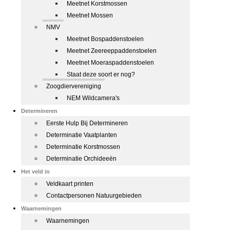
Meetnet Korstmossen
Meetnet Mossen
NMV
Meetnet Bospaddenstoelen
Meetnet Zeereeppaddenstoelen
Meetnet Moeraspaddenstoelen
Staat deze soort er nog?
Zoogdiervereniging
NEM Wildcamera's
Determineren
Eerste Hulp Bij Determineren
Determinatie Vaatplanten
Determinatie Korstmossen
Determinatie Orchideeën
Het veld in
Veldkaart printen
Contactpersonen Natuurgebieden
Waarnemingen
Waarnemingen