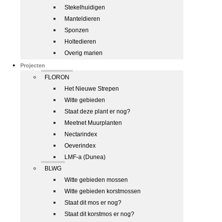
Stekelhuidigen
Manteldieren
Sponzen
Holtedieren
Overig marien
Projecten
FLORON
Het Nieuwe Strepen
Witte gebieden
Staat deze plant er nog?
Meetnet Muurplanten
Nectarindex
Oeverindex
LMF-a (Dunea)
BLWG
Witte gebieden mossen
Witte gebieden korstmossen
Staat dit mos er nog?
Staat dit korstmos er nog?