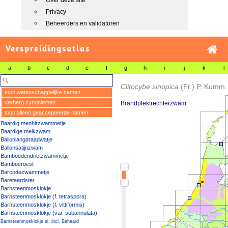
Over deze site
Privacy
Beheerders en validatoren
Verspreidingsatlas
a
b
c
d
e
f
g
h
i
j
k
l
Clitocybe sinopica
(Fr.) P. Kumm.
toon wetenschappelijke namen
verberg synoniemen
Brandplektrechterzwam
toon alleen geaccepteerde namen
Baardig menhirzwammetje
Baardige melkzwam
Ballonlangdraadwatje
Ballonsatijnzwam
Bamboedendrietzwammetje
Bamboeroest
Barcodezwammetje
Baretaardster
Barnsteenmosklokje
Barnsteenmosklokje (f. tetraspora)
Barnsteenmosklokje (f. vittiformis)
Barnsteenmosklokje (var. subannulata)
Barnsteenmosklokje sl, incl. Behaard