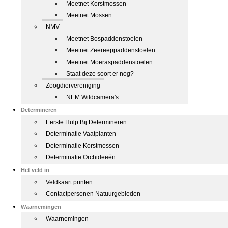
Meetnet Korstmossen
Meetnet Mossen
NMV
Meetnet Bospaddenstoelen
Meetnet Zeereeppaddenstoelen
Meetnet Moeraspaddenstoelen
Staat deze soort er nog?
Zoogdiervereniging
NEM Wildcamera's
Determineren
Eerste Hulp Bij Determineren
Determinatie Vaatplanten
Determinatie Korstmossen
Determinatie Orchideeën
Het veld in
Veldkaart printen
Contactpersonen Natuurgebieden
Waarnemingen
Waarnemingen