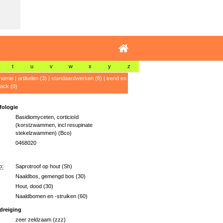
t
u
v
w
x
y
z
nomie
|
artikelen (3)
|
standaardwerken (6)
|
trend en
ack (0)
ologie
Basidiomyceten, corticioïd
(korstzwammen, incl resupinate
stekelzwammen) (Bco)
0468020
p:
Saprotroof op hout (Sh)
Naaldbos, gemengd bos (30)
Hout, dood (30)
Naaldbomen en -struiken (60)
dreiging
zeer zeldzaam (zzz)