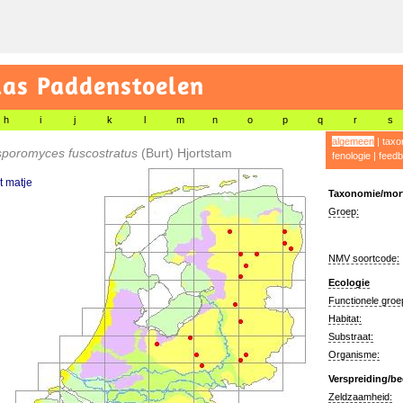
las Paddenstoelen
h
i
j
k
l
m
n
o
p
q
r
s
algemeen
|
taxo
sporomyces fuscostratus
(Burt) Hjortstam
fenologie
|
feedb
t matje
Taxonomie/morf
Groep:
NMV soortcode:
Ecologie
Functionele groe
Habitat:
Substraat:
Organisme:
Verspreiding/be
Zeldzaamheid: