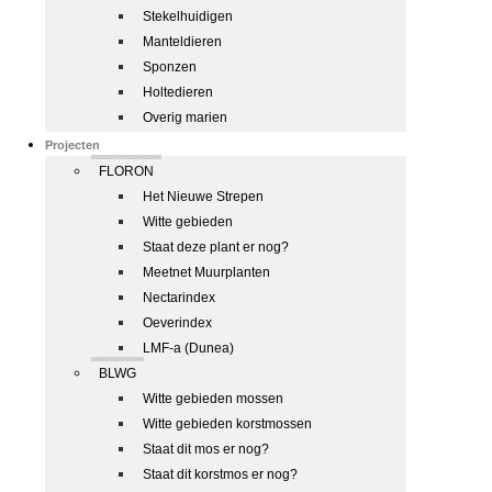
Stekelhuidigen
Manteldieren
Sponzen
Holtedieren
Overig marien
Projecten
FLORON
Het Nieuwe Strepen
Witte gebieden
Staat deze plant er nog?
Meetnet Muurplanten
Nectarindex
Oeverindex
LMF-a (Dunea)
BLWG
Witte gebieden mossen
Witte gebieden korstmossen
Staat dit mos er nog?
Staat dit korstmos er nog?