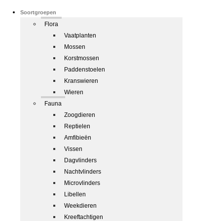
Soortgroepen
Flora
Vaatplanten
Mossen
Korstmossen
Paddenstoelen
Kranswieren
Wieren
Fauna
Zoogdieren
Reptielen
Amfibieën
Vissen
Dagvlinders
Nachtvlinders
Microvlinders
Libellen
Weekdieren
Kreeftachtigen