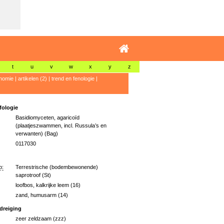
t
u
v
w
x
y
z
nomie
|
artikelen (2)
|
trend en fenologie
|
ologie
Basidiomyceten, agaricoïd
(plaatjeszwammen, incl. Russula’s en
verwanten) (Bag)
0117030
p:
Terrestrische (bodembewonende)
saprotroof (St)
loofbos, kalkrijke leem (16)
zand, humusarm (14)
dreiging
zeer zeldzaam (zzz)