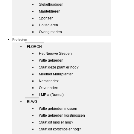
Stekelhuidigen
Manteldieren
Sponzen
Holtedieren
Overig marien
Projecten
FLORON
Het Nieuwe Strepen
Witte gebieden
Staat deze plant er nog?
Meetnet Muurplanten
Nectarindex
Oeverindex
LMF-a (Dunea)
BLWG
Witte gebieden mossen
Witte gebieden korstmossen
Staat dit mos er nog?
Staat dit korstmos er nog?