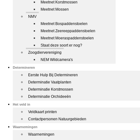
Meetnet Korstmossen
Meetnet Mossen
NMV
Meetnet Bospaddenstoelen
Meetnet Zeereeppaddenstoelen
Meetnet Moeraspaddenstoelen
Staat deze soort er nog?
Zoogdiervereniging
NEM Wildcamera's
Determineren
Eerste Hulp Bij Determineren
Determinatie Vaatplanten
Determinatie Korstmossen
Determinatie Orchideeën
Het veld in
Veldkaart printen
Contactpersonen Natuurgebieden
Waarnemingen
Waarnemingen