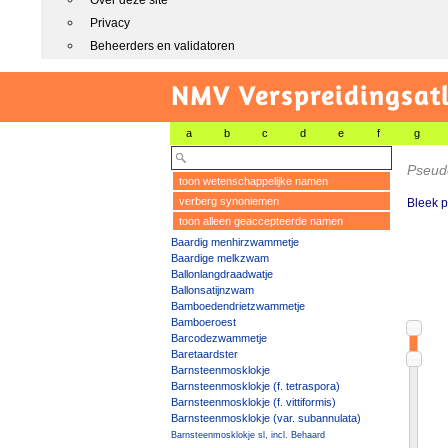
Over deze site
Privacy
Beheerders en validatoren
NMV Verspreidingsat
a
b
c
d
e
f
g
Pseud
toon wetenschappelijke namen
verberg synoniemen
Bleek 
toon alleen geaccepteerde namen
Baardig menhirzwammetje
Baardige melkzwam
Ballonlangdraadwatje
Ballonsatijnzwam
Bamboedendrietzwammetje
Bamboeroest
Barcodezwammetje
Baretaardster
Barnsteenmosklokje
Barnsteenmosklokje (f. tetraspora)
Barnsteenmosklokje (f. vittiformis)
Barnsteenmosklokje (var. subannulata)
Barnsteenmosklokje sl, incl. Behaard