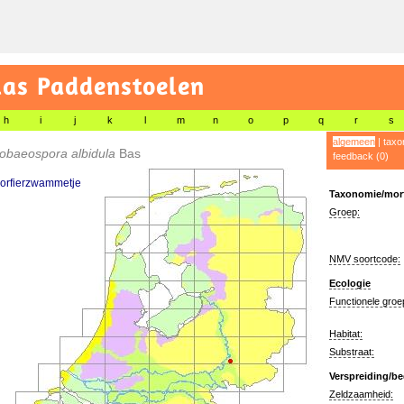
las Paddenstoelen
h
i
j
k
l
m
n
o
p
q
r
s
algemeen
|
taxo
obaeospora albidula
Bas
feedback (0)
porfierzwammetje
Taxonomie/morf
Groep:
NMV soortcode:
Ecologie
Functionele groe
Habitat:
Substraat:
Verspreiding/be
Zeldzaamheid: