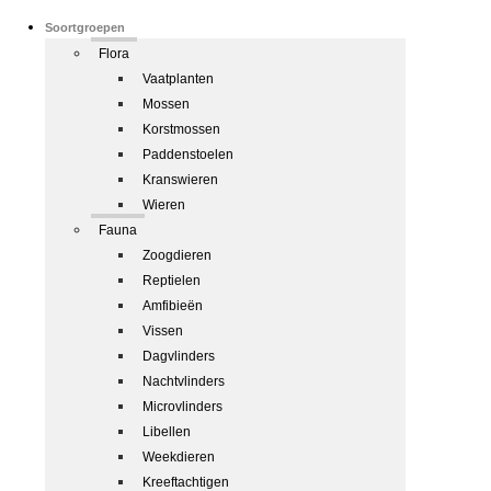
Soortgroepen
Flora
Vaatplanten
Mossen
Korstmossen
Paddenstoelen
Kranswieren
Wieren
Fauna
Zoogdieren
Reptielen
Amfibieën
Vissen
Dagvlinders
Nachtvlinders
Microvlinders
Libellen
Weekdieren
Kreeftachtigen