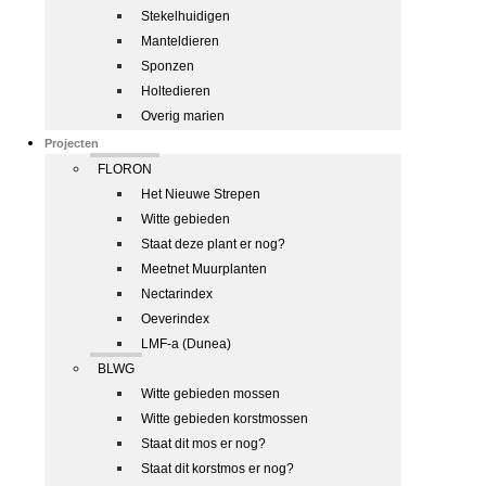
Stekelhuidigen
Manteldieren
Sponzen
Holtedieren
Overig marien
Projecten
FLORON
Het Nieuwe Strepen
Witte gebieden
Staat deze plant er nog?
Meetnet Muurplanten
Nectarindex
Oeverindex
LMF-a (Dunea)
BLWG
Witte gebieden mossen
Witte gebieden korstmossen
Staat dit mos er nog?
Staat dit korstmos er nog?