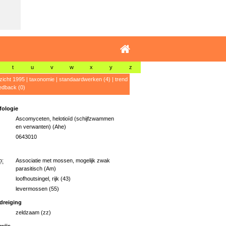
t
u
v
w
x
y
z
zicht 1995
|
taxonomie
|
standaardwerken (4)
|
trend
edback (0)
ologie
Ascomyceten, helotioïd (schijfzwammen
en verwanten) (Ahe)
0643010
p:
Associatie met mossen, mogelijk zwak
parasitisch (Am)
loofhoutsingel, rijk (43)
levermossen (55)
dreiging
zeldzaam (zz)