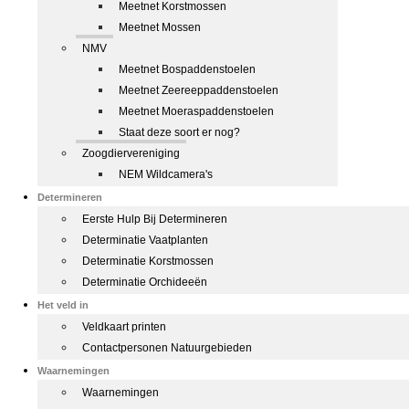
Meetnet Korstmossen
Meetnet Mossen
NMV
Meetnet Bospaddenstoelen
Meetnet Zeereeppaddenstoelen
Meetnet Moeraspaddenstoelen
Staat deze soort er nog?
Zoogdiervereniging
NEM Wildcamera's
Determineren
Eerste Hulp Bij Determineren
Determinatie Vaatplanten
Determinatie Korstmossen
Determinatie Orchideeën
Het veld in
Veldkaart printen
Contactpersonen Natuurgebieden
Waarnemingen
Waarnemingen