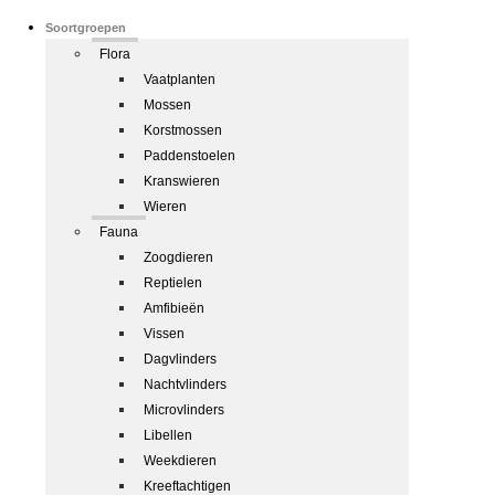
Soortgroepen
Flora
Vaatplanten
Mossen
Korstmossen
Paddenstoelen
Kranswieren
Wieren
Fauna
Zoogdieren
Reptielen
Amfibieën
Vissen
Dagvlinders
Nachtvlinders
Microvlinders
Libellen
Weekdieren
Kreeftachtigen