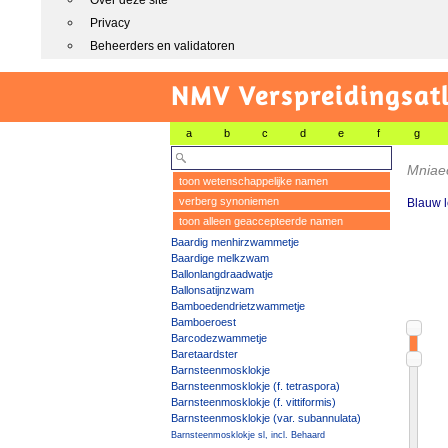
Over deze site
Privacy
Beheerders en validatoren
NMV Verspreidingsat
a
b
c
d
e
f
g
Mniae
toon wetenschappelijke namen
verberg synoniemen
Blauw l
toon alleen geaccepteerde namen
Baardig menhirzwammetje
Baardige melkzwam
Ballonlangdraadwatje
Ballonsatijnzwam
Bamboedendrietzwammetje
Bamboeroest
Barcodezwammetje
Baretaardster
Barnsteenmosklokje
Barnsteenmosklokje (f. tetraspora)
Barnsteenmosklokje (f. vittiformis)
Barnsteenmosklokje (var. subannulata)
Barnsteenmosklokje sl, incl. Behaard