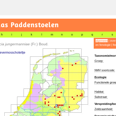
las Paddenstoelen
h
i
j
k
l
m
n
o
p
q
r
s
algemeen
|
over
cia jungermanniae
(Fr.) Boud.
en fenologie
|
fe
evermosschoteltje
Taxonomie/morf
Groep:
NMV soortcode:
Ecologie
Functionele groe
Habitat:
Substraat:
Verspreiding/be
Zeldzaamheid: