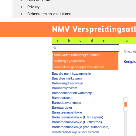
Over deze site
Privacy
Beheerders en validatoren
NMV Verspreidingsat
a
b
c
d
e
f
g
Renat
toon wetenschappelijke namen
verberg synoniemen
Berijpt
toon alleen geaccepteerde namen
Baardig menhirzwammetje
Baardige melkzwam
Ballonlangdraadwatje
Ballonsatijnzwam
Bamboedendrietzwammetje
Bamboeroest
Barcodezwammetje
Baretaardster
Barnsteenmosklokje
Barnsteenmosklokje (f. tetraspora)
Barnsteenmosklokje (f. vittiformis)
Barnsteenmosklokje (var. subannulata)
Barnsteenmosklokje sl, incl. Behaard