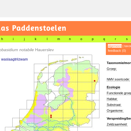
las Paddenstoelen
h
i
j
k
l
m
n
o
p
q
r
s
algemeen
|
taxo
obasidium notabile
Hauerslev
feedback (0)
e waslaagtrilzwam
Taxonomie/morf
Groep:
NMV soortcode:
Ecologie
Functionele groe
Habitat:
Substraat:
Organisme:
Verspreiding/be
Zeldzaamheid: