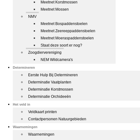
Meetnet Korstmossen
Meetnet Mossen
NMV
Meetnet Bospaddenstoelen
Meetnet Zeereeppaddenstoelen
Meetnet Moeraspaddenstoelen
Staat deze soort er nog?
Zoogdiervereniging
NEM Wildcamera's
Determineren
Eerste Hulp Bij Determineren
Determinatie Vaatplanten
Determinatie Korstmossen
Determinatie Orchideeën
Het veld in
Veldkaart printen
Contactpersonen Natuurgebieden
Waarnemingen
Waarnemingen