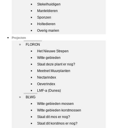
Stekelhuidigen
Manteldieren
Sponzen
Holtedieren
Overig marien
Projecten
FLORON
Het Nieuwe Strepen
Witte gebieden
Staat deze plant er nog?
Meetnet Muurplanten
Nectarindex
Oeverindex
LMF-a (Dunea)
BLWG
Witte gebieden mossen
Witte gebieden korstmossen
Staat dit mos er nog?
Staat dit korstmos er nog?