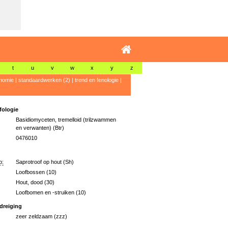
t
u
v
w
x
y
z
nomie
|
standaardwerken (2)
|
trend en fenologie
|
ologie
Basidiomyceten, tremelloid (trilzwammen
en verwanten) (Btr)
0476010
p:
Saprotroof op hout (Sh)
Loofbossen (10)
Hout, dood (30)
Loofbomen en -struiken (10)
dreiging
zeer zeldzaam (zzz)