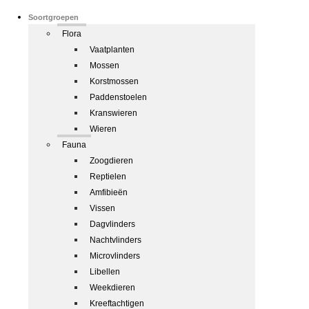
Soortgroepen
Flora
Vaatplanten
Mossen
Korstmossen
Paddenstoelen
Kranswieren
Wieren
Fauna
Zoogdieren
Reptielen
Amfibieën
Vissen
Dagvlinders
Nachtvlinders
Microvlinders
Libellen
Weekdieren
Kreeftachtigen