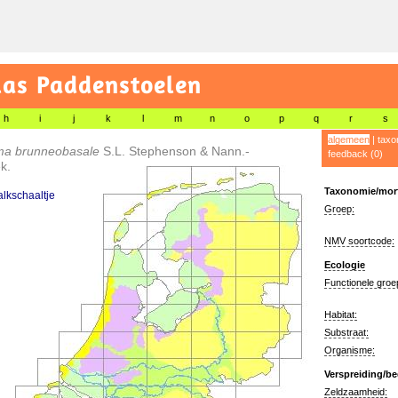
las Paddenstoelen
h
i
j
k
l
m
n
o
p
q
r
s
algemeen
|
taxo
ma brunneobasale
S.L. Stephenson & Nann.-
feedback (0)
k.
Taxonomie/morf
alkschaaltje
Groep:
NMV soortcode:
Ecologie
Functionele groe
Habitat:
Substraat:
Organisme:
Verspreiding/be
Zeldzaamheid: