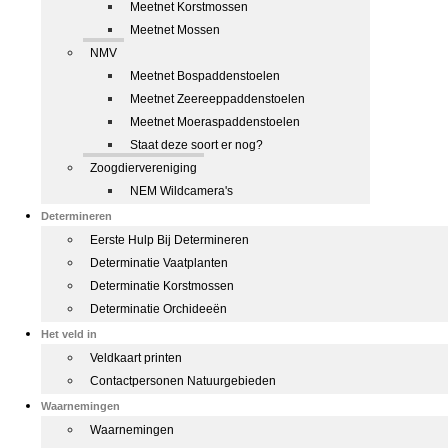
Meetnet Korstmossen
Meetnet Mossen
NMV
Meetnet Bospaddenstoelen
Meetnet Zeereeppaddenstoelen
Meetnet Moeraspaddenstoelen
Staat deze soort er nog?
Zoogdiervereniging
NEM Wildcamera's
Determineren
Eerste Hulp Bij Determineren
Determinatie Vaatplanten
Determinatie Korstmossen
Determinatie Orchideeën
Het veld in
Veldkaart printen
Contactpersonen Natuurgebieden
Waarnemingen
Waarnemingen