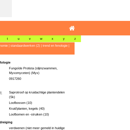
t
u
v
w
x
y
z
nomie
|
standaardwerken (2)
|
trend en fenologie
|
ologie
Fungoïde Protista (slijmzwammen,
Myxomyceten) (Myx)
0917260
p:
Saprotroof op kruidachtige plantendelen
(Sk)
Loofbossen (10)
Kruid'planten, kegels (40)
Loofbomen en -struiken (10)
dreiging
verdwenen (niet meer gemeld in huidige