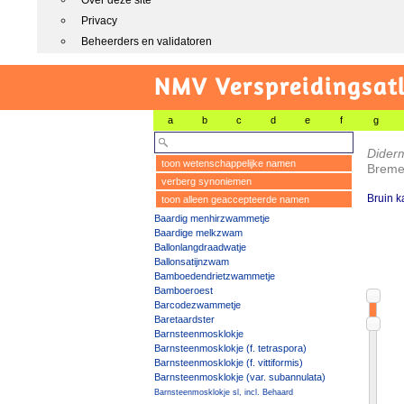
Over deze site
Privacy
Beheerders en validatoren
NMV Verspreidingsat
a
b
c
d
e
f
g
Dider
toon wetenschappelijke namen
Breme
verberg synoniemen
Bruin k
toon alleen geaccepteerde namen
Baardig menhirzwammetje
Baardige melkzwam
Ballonlangdraadwatje
Ballonsatijnzwam
Bamboedendrietzwammetje
Bamboeroest
Barcodezwammetje
Baretaardster
Barnsteenmosklokje
Barnsteenmosklokje (f. tetraspora)
Barnsteenmosklokje (f. vittiformis)
Barnsteenmosklokje (var. subannulata)
Barnsteenmosklokje sl, incl. Behaard