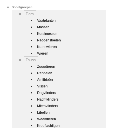
Soortgroepen
Flora
Vaatplanten
Mossen
Korstmossen
Paddenstoelen
Kranswieren
Wieren
Fauna
Zoogdieren
Reptielen
Amfibieën
Vissen
Dagvlinders
Nachtvlinders
Microvlinders
Libellen
Weekdieren
Kreeftachtigen