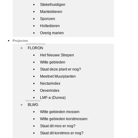
Stekelhuidigen
Manteldieren
Sponzen
Holtedieren
Overig marien
Projecten
FLORON
Het Nieuwe Strepen
Witte gebieden
Staat deze plant er nog?
Meetnet Muurplanten
Nectarindex
Oeverindex
LMF-a (Dunea)
BLWG
Witte gebieden mossen
Witte gebieden korstmossen
Staat dit mos er nog?
Staat dit korstmos er nog?