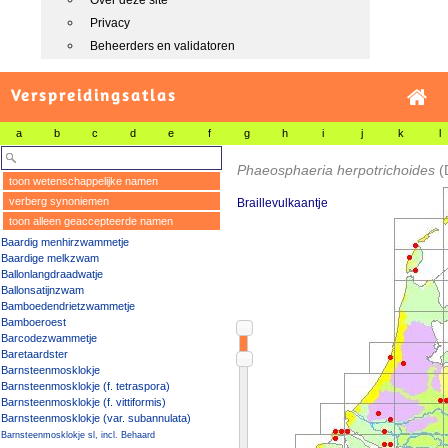
Over deze site
Privacy
Beheerders en validatoren
Verspreidingsatlas
a
b
c
d
e
f
g
h
i
j
k
l
Phaeosphaeria herpotrichoides
(
toon wetenschappelijke namen
verberg synoniemen
Braillevulkaantje
toon alleen geaccepteerde namen
Baardig menhirzwammetje
Baardige melkzwam
Ballonlangdraadwatje
Ballonsatijnzwam
Bamboedendrietzwammetje
Bamboeroest
Barcodezwammetje
Baretaardster
Barnsteenmosklokje
Barnsteenmosklokje (f. tetraspora)
Barnsteenmosklokje (f. vittiformis)
Barnsteenmosklokje (var. subannulata)
Barnsteenmosklokje sl, incl. Behaard