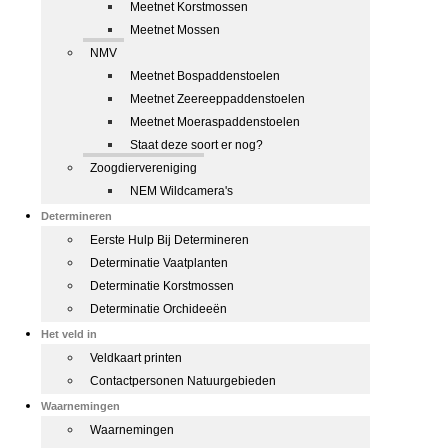
Meetnet Korstmossen
Meetnet Mossen
NMV
Meetnet Bospaddenstoelen
Meetnet Zeereeppaddenstoelen
Meetnet Moeraspaddenstoelen
Staat deze soort er nog?
Zoogdiervereniging
NEM Wildcamera's
Determineren
Eerste Hulp Bij Determineren
Determinatie Vaatplanten
Determinatie Korstmossen
Determinatie Orchideeën
Het veld in
Veldkaart printen
Contactpersonen Natuurgebieden
Waarnemingen
Waarnemingen