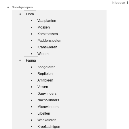
Inloggen
|
Soortgroepen
Flora
Vaatplanten
Mossen
Korstmossen
Paddenstoelen
Kranswieren
Wieren
Fauna
Zoogdieren
Reptielen
Amfibieën
Vissen
Dagvlinders
Nachtvlinders
Microvlinders
Libellen
Weekdieren
Kreeftachtigen