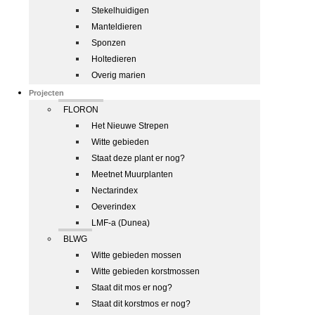
Stekelhuidigen
Manteldieren
Sponzen
Holtedieren
Overig marien
Projecten
FLORON
Het Nieuwe Strepen
Witte gebieden
Staat deze plant er nog?
Meetnet Muurplanten
Nectarindex
Oeverindex
LMF-a (Dunea)
BLWG
Witte gebieden mossen
Witte gebieden korstmossen
Staat dit mos er nog?
Staat dit korstmos er nog?