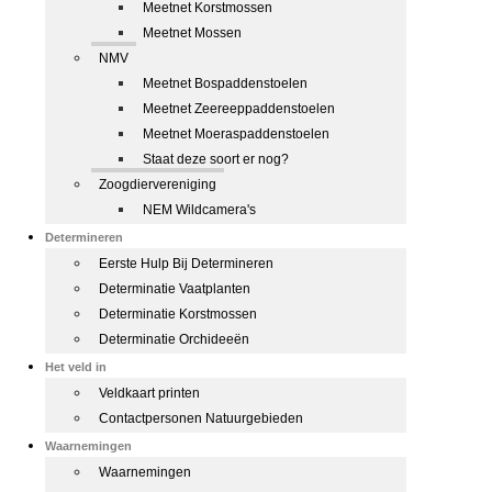
Meetnet Korstmossen
Meetnet Mossen
NMV
Meetnet Bospaddenstoelen
Meetnet Zeereeppaddenstoelen
Meetnet Moeraspaddenstoelen
Staat deze soort er nog?
Zoogdiervereniging
NEM Wildcamera's
Determineren
Eerste Hulp Bij Determineren
Determinatie Vaatplanten
Determinatie Korstmossen
Determinatie Orchideeën
Het veld in
Veldkaart printen
Contactpersonen Natuurgebieden
Waarnemingen
Waarnemingen