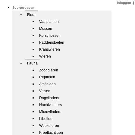
Inloggen
|
Soortgroepen
Flora
Vaatplanten
Mossen
Korstmossen
Paddenstoelen
Kranswieren
Wieren
Fauna
Zoogdieren
Reptielen
Amfibieën
Vissen
Dagvlinders
Nachtvlinders
Microvlinders
Libellen
Weekdieren
Kreeftachtigen