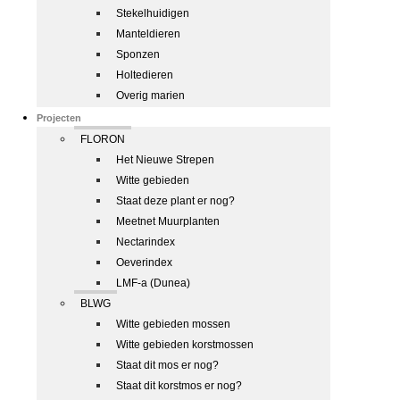
Stekelhuidigen
Manteldieren
Sponzen
Holtedieren
Overig marien
Projecten
FLORON
Het Nieuwe Strepen
Witte gebieden
Staat deze plant er nog?
Meetnet Muurplanten
Nectarindex
Oeverindex
LMF-a (Dunea)
BLWG
Witte gebieden mossen
Witte gebieden korstmossen
Staat dit mos er nog?
Staat dit korstmos er nog?