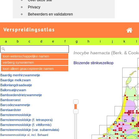
Over deze site
Privacy
Beheerders en validatoren
Verspreidingsatlas
a
b
c
d
e
f
g
h
i
j
k
l
Inocybe haemacta
(Berk. & Cook
toon wetenschappelijke namen
verberg synoniemen
Blozende stinkvezelkop
toon alleen geaccepteerde namen
Baardig menhirzwammetje
Baardige melkzwam
Ballonlangdraadwatje
Ballonsatijnzwam
Bamboedendrietzwammetje
Bamboeroest
Barcodezwammetje
Baretaardster
Barnsteenmosklokje
Barnsteenmosklokje (f. tetraspora)
Barnsteenmosklokje (f. vittiformis)
Barnsteenmosklokje (var. subannulata)
Barnsteenmosklokje sl, incl. Behaard