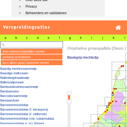
Over deze site
Privacy
Beheerders en validatoren
Verspreidingsatlas
a
b
c
d
e
f
g
h
i
j
k
l
Omphalina griseopallida
(Desm.)
toon wetenschappelijke namen
verberg synoniemen
Bleekgrijs trechtertje
toon alleen geaccepteerde namen
Baardig menhirzwammetje
Baardige melkzwam
Ballonlangdraadwatje
Ballonsatijnzwam
Bamboedendrietzwammetje
Bamboeroest
Barcodezwammetje
Baretaardster
Barnsteenmosklokje
Barnsteenmosklokje (f. tetraspora)
Barnsteenmosklokje (f. vittiformis)
Barnsteenmosklokje (var. subannulata)
Barnsteenmosklokje sl, incl. Behaard