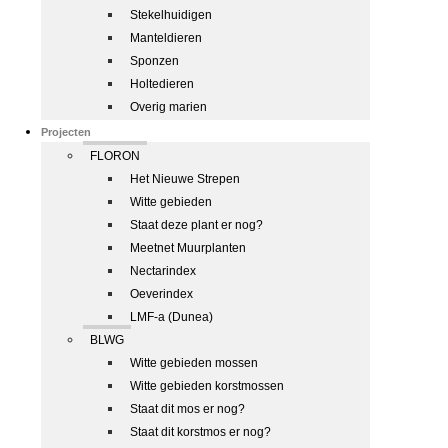
Stekelhuidigen
Manteldieren
Sponzen
Holtedieren
Overig marien
Projecten
FLORON
Het Nieuwe Strepen
Witte gebieden
Staat deze plant er nog?
Meetnet Muurplanten
Nectarindex
Oeverindex
LMF-a (Dunea)
BLWG
Witte gebieden mossen
Witte gebieden korstmossen
Staat dit mos er nog?
Staat dit korstmos er nog?