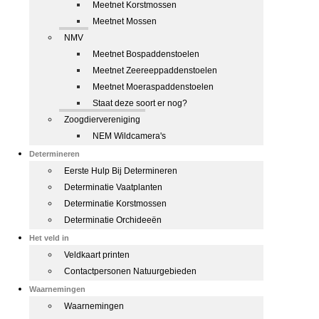
Meetnet Korstmossen
Meetnet Mossen
NMV
Meetnet Bospaddenstoelen
Meetnet Zeereeppaddenstoelen
Meetnet Moeraspaddenstoelen
Staat deze soort er nog?
Zoogdiervereniging
NEM Wildcamera's
Determineren
Eerste Hulp Bij Determineren
Determinatie Vaatplanten
Determinatie Korstmossen
Determinatie Orchideeën
Het veld in
Veldkaart printen
Contactpersonen Natuurgebieden
Waarnemingen
Waarnemingen