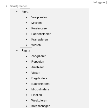
Inloggen
|
Soortgroepen
Flora
Vaatplanten
Mossen
Korstmossen
Paddenstoelen
Kranswieren
Wieren
Fauna
Zoogdieren
Reptielen
Amfibieën
Vissen
Dagvlinders
Nachtvlinders
Microvlinders
Libellen
Weekdieren
Kreeftachtigen