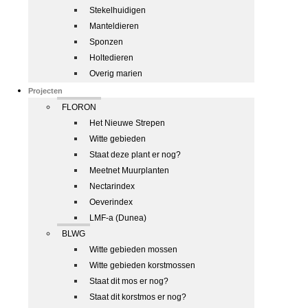
Stekelhuidigen
Manteldieren
Sponzen
Holtedieren
Overig marien
Projecten
FLORON
Het Nieuwe Strepen
Witte gebieden
Staat deze plant er nog?
Meetnet Muurplanten
Nectarindex
Oeverindex
LMF-a (Dunea)
BLWG
Witte gebieden mossen
Witte gebieden korstmossen
Staat dit mos er nog?
Staat dit korstmos er nog?