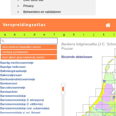
Over deze site
Privacy
Beheerders en validatoren
Verspreidingsatlas
a
b
c
d
e
f
g
h
i
j
k
l
Bankera fuligineoalba
(J.C. Schm
toon wetenschappelijke namen
Pouzar
verberg synoniemen
Blozende stekelzwam
toon alleen geaccepteerde namen
Baardig menhirzwammetje
Baardige melkzwam
Ballonlangdraadwatje
Ballonsatijnzwam
Bamboedendrietzwammetje
Bamboeroest
Barcodezwammetje
Baretaardster
Barnsteenmosklokje
Barnsteenmosklokje (f. tetraspora)
Barnsteenmosklokje (f. vittiformis)
Barnsteenmosklokje (var. subannulata)
Barnsteenmosklokje sl, incl. Behaard