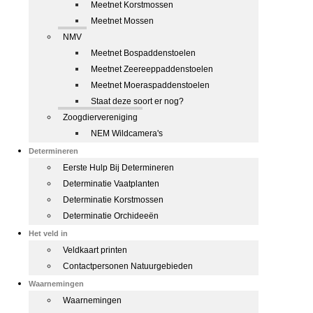
Meetnet Korstmossen
Meetnet Mossen
NMV
Meetnet Bospaddenstoelen
Meetnet Zeereeppaddenstoelen
Meetnet Moeraspaddenstoelen
Staat deze soort er nog?
Zoogdiervereniging
NEM Wildcamera's
Determineren
Eerste Hulp Bij Determineren
Determinatie Vaatplanten
Determinatie Korstmossen
Determinatie Orchideeën
Het veld in
Veldkaart printen
Contactpersonen Natuurgebieden
Waarnemingen
Waarnemingen