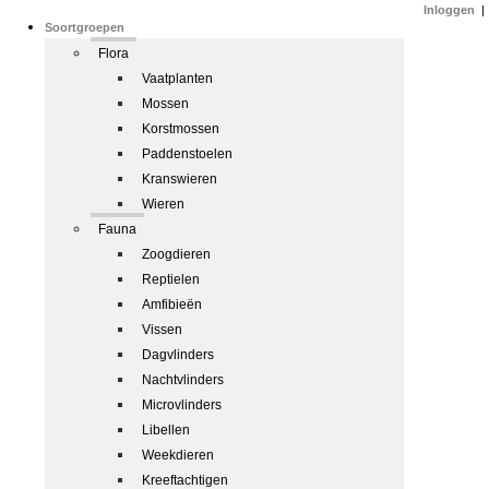
Inloggen
|
Soortgroepen
Flora
Vaatplanten
Mossen
Korstmossen
Paddenstoelen
Kranswieren
Wieren
Fauna
Zoogdieren
Reptielen
Amfibieën
Vissen
Dagvlinders
Nachtvlinders
Microvlinders
Libellen
Weekdieren
Kreeftachtigen