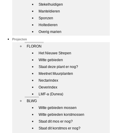
Stekelhuidigen
Manteldieren
Sponzen
Holtedieren
Overig marien
Projecten
FLORON
Het Nieuwe Strepen
Witte gebieden
Staat deze plant er nog?
Meetnet Muurplanten
Nectarindex
Oeverindex
LMF-a (Dunea)
BLWG
Witte gebieden mossen
Witte gebieden korstmossen
Staat dit mos er nog?
Staat dit korstmos er nog?