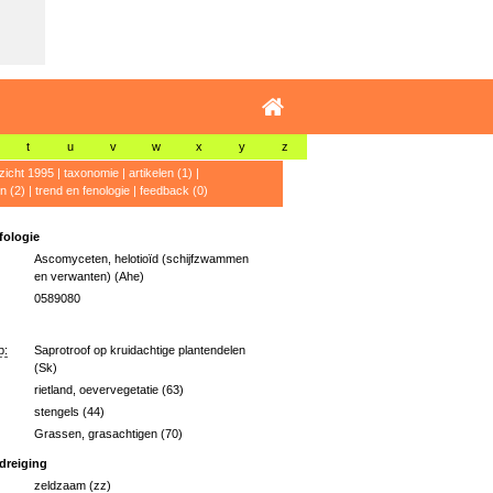
t
u
v
w
x
y
z
zicht 1995
|
taxonomie
|
artikelen (1)
|
n (2)
|
trend en fenologie
|
feedback (0)
ologie
Ascomyceten, helotioïd (schijfzwammen
en verwanten) (Ahe)
0589080
p:
Saprotroof op kruidachtige plantendelen
(Sk)
rietland, oevervegetatie (63)
stengels (44)
Grassen, grasachtigen (70)
dreiging
zeldzaam (zz)