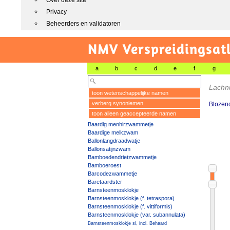
Over deze site
Privacy
Beheerders en validatoren
NMV Verspreidingsat
a
b
c
d
e
f
g
Lachn
toon wetenschappelijke namen
verberg synoniemen
Blozend
toon alleen geaccepteerde namen
Baardig menhirzwammetje
Baardige melkzwam
Ballonlangdraadwatje
Ballonsatijnzwam
Bamboedendrietzwammetje
Bamboeroest
Barcodezwammetje
Baretaardster
Barnsteenmosklokje
Barnsteenmosklokje (f. tetraspora)
Barnsteenmosklokje (f. vittiformis)
Barnsteenmosklokje (var. subannulata)
Barnsteenmosklokje sl, incl. Behaard