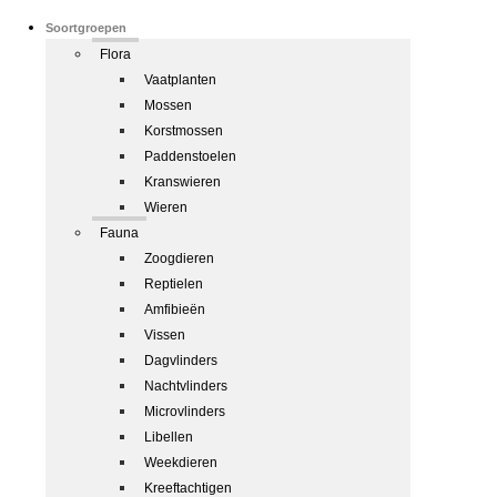
Soortgroepen
Flora
Vaatplanten
Mossen
Korstmossen
Paddenstoelen
Kranswieren
Wieren
Fauna
Zoogdieren
Reptielen
Amfibieën
Vissen
Dagvlinders
Nachtvlinders
Microvlinders
Libellen
Weekdieren
Kreeftachtigen