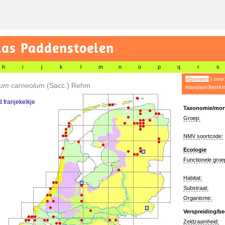
las Paddenstoelen
h
i
j
k
l
m
n
o
p
q
r
s
algemeen
|
over
um carneolum
(Sacc.) Rehm
standaardwerke
 franjekelkje
Taxonomie/morf
Groep:
NMV soortcode:
Ecologie
Functionele groe
Habitat:
Substraat:
Organisme:
Verspreiding/be
Zeldzaamheid: