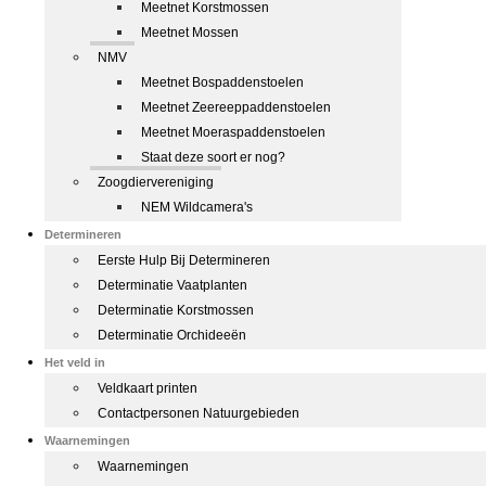
Meetnet Korstmossen
Meetnet Mossen
NMV
Meetnet Bospaddenstoelen
Meetnet Zeereeppaddenstoelen
Meetnet Moeraspaddenstoelen
Staat deze soort er nog?
Zoogdiervereniging
NEM Wildcamera's
Determineren
Eerste Hulp Bij Determineren
Determinatie Vaatplanten
Determinatie Korstmossen
Determinatie Orchideeën
Het veld in
Veldkaart printen
Contactpersonen Natuurgebieden
Waarnemingen
Waarnemingen