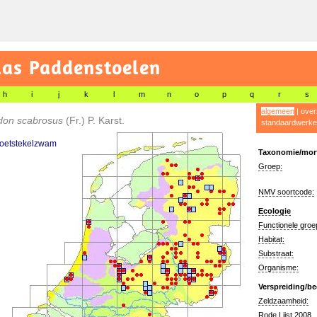
las Paddenstoelen
h
i
j
k
l
m
n
o
p
q
r
s
algemeen
|
over
don scabrosus
(Fr.) P. Karst.
standaardwerke
oetstekelzwam
Taxonomie/morf
Groep:
NMV soortcode:
Ecologie
Functionele groe
Habitat:
Substraat:
Organisme:
Verspreiding/be
Zeldzaamheid:
Rode Lijst 2008