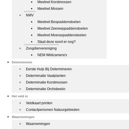
Meetnet Korstmossen
Meetnet Mossen
NMV
Meetnet Bospaddenstoelen
Meetnet Zeereeppaddenstoelen
Meetnet Moeraspaddenstoelen
Staat deze soort er nog?
Zoogdiervereniging
NEM Wildcamera's
Determineren
Eerste Hulp Bij Determineren
Determinatie Vaatplanten
Determinatie Korstmossen
Determinatie Orchideeën
Het veld in
Veldkaart printen
Contactpersonen Natuurgebieden
Waarnemingen
Waarnemingen