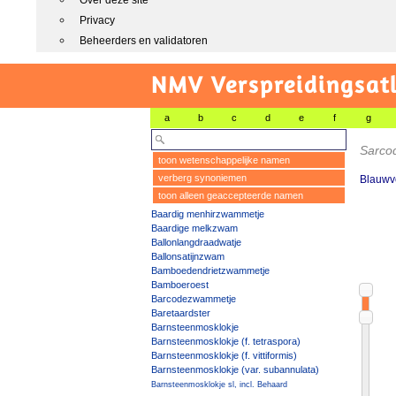
Over deze site
Privacy
Beheerders en validatoren
NMV Verspreidingsat
a
b
c
d
e
f
g
Sarco
toon wetenschappelijke namen
verberg synoniemen
Blauwv
toon alleen geaccepteerde namen
Baardig menhirzwammetje
Baardige melkzwam
Ballonlangdraadwatje
Ballonsatijnzwam
Bamboedendrietzwammetje
Bamboeroest
Barcodezwammetje
Baretaardster
Barnsteenmosklokje
Barnsteenmosklokje (f. tetraspora)
Barnsteenmosklokje (f. vittiformis)
Barnsteenmosklokje (var. subannulata)
Barnsteenmosklokje sl, incl. Behaard