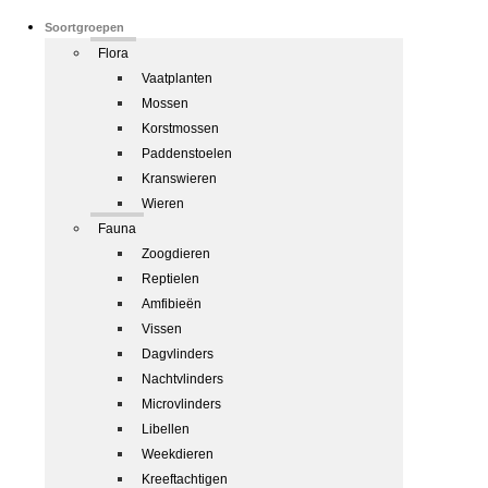
Soortgroepen
Flora
Vaatplanten
Mossen
Korstmossen
Paddenstoelen
Kranswieren
Wieren
Fauna
Zoogdieren
Reptielen
Amfibieën
Vissen
Dagvlinders
Nachtvlinders
Microvlinders
Libellen
Weekdieren
Kreeftachtigen