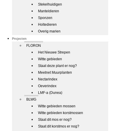
Stekelhuidigen
Manteldieren
Sponzen
Holtedieren
Overig marien
Projecten
FLORON
Het Nieuwe Strepen
Witte gebieden
Staat deze plant er nog?
Meetnet Muurplanten
Nectarindex
Oeverindex
LMF-a (Dunea)
BLWG
Witte gebieden mossen
Witte gebieden korstmossen
Staat dit mos er nog?
Staat dit korstmos er nog?