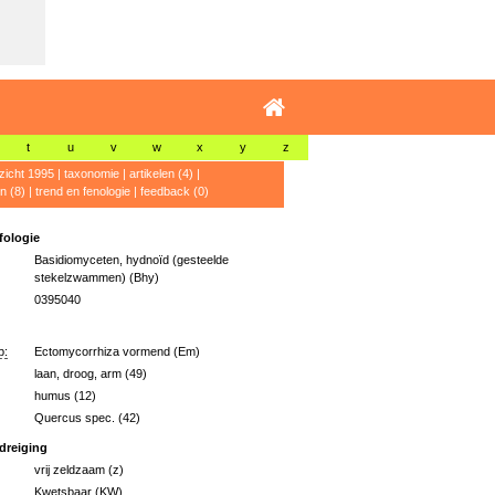
t
u
v
w
x
y
z
zicht 1995
|
taxonomie
|
artikelen (4)
|
n (8)
|
trend en fenologie
|
feedback (0)
ologie
Basidiomyceten, hydnoïd (gesteelde
stekelzwammen) (Bhy)
0395040
p:
Ectomycorrhiza vormend (Em)
laan, droog, arm (49)
humus (12)
Quercus spec. (42)
dreiging
vrij zeldzaam (z)
Kwetsbaar (KW)