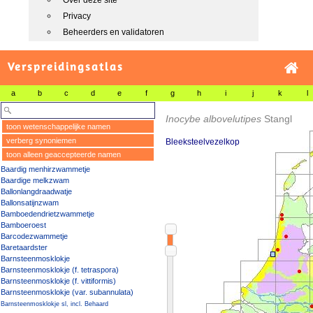
Over deze site
Privacy
Beheerders en validatoren
Verspreidingsatlas
a
b
c
d
e
f
g
h
i
j
k
l
Inocybe albovelutipes
Stangl
toon wetenschappelijke namen
verberg synoniemen
Bleeksteelvezelkop
toon alleen geaccepteerde namen
Baardig menhirzwammetje
Baardige melkzwam
Ballonlangdraadwatje
Ballonsatijnzwam
Bamboedendrietzwammetje
Bamboeroest
Barcodezwammetje
Baretaardster
Barnsteenmosklokje
Barnsteenmosklokje (f. tetraspora)
Barnsteenmosklokje (f. vittiformis)
Barnsteenmosklokje (var. subannulata)
Barnsteenmosklokje sl, incl. Behaard