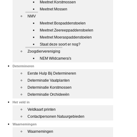
Meetnet Korstmossen
Meetnet Mossen
NMV
Meetnet Bospaddenstoelen
Meetnet Zeereeppaddenstoelen
Meetnet Moeraspaddenstoelen
Staat deze soort er nog?
Zoogdiervereniging
NEM Wildcamera's
Determineren
Eerste Hulp Bij Determineren
Determinatie Vaatplanten
Determinatie Korstmossen
Determinatie Orchideeën
Het veld in
Veldkaart printen
Contactpersonen Natuurgebieden
Waarnemingen
Waarnemingen