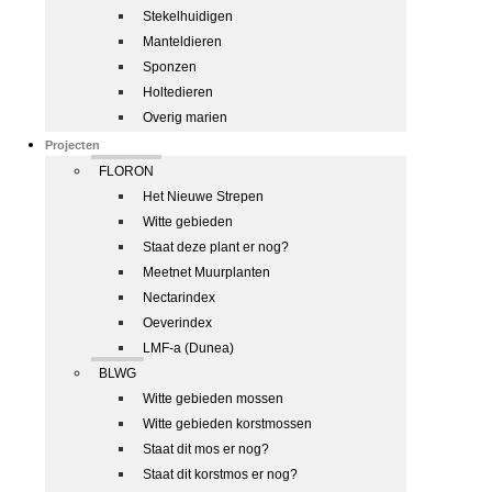
Stekelhuidigen
Manteldieren
Sponzen
Holtedieren
Overig marien
Projecten
FLORON
Het Nieuwe Strepen
Witte gebieden
Staat deze plant er nog?
Meetnet Muurplanten
Nectarindex
Oeverindex
LMF-a (Dunea)
BLWG
Witte gebieden mossen
Witte gebieden korstmossen
Staat dit mos er nog?
Staat dit korstmos er nog?