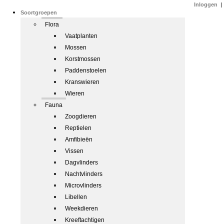
Inloggen
|
Soortgroepen
Flora
Vaatplanten
Mossen
Korstmossen
Paddenstoelen
Kranswieren
Wieren
Fauna
Zoogdieren
Reptielen
Amfibieën
Vissen
Dagvlinders
Nachtvlinders
Microvlinders
Libellen
Weekdieren
Kreeftachtigen