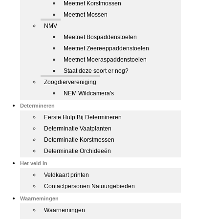
Meetnet Korstmossen
Meetnet Mossen
NMV
Meetnet Bospaddenstoelen
Meetnet Zeereeppaddenstoelen
Meetnet Moeraspaddenstoelen
Staat deze soort er nog?
Zoogdiervereniging
NEM Wildcamera's
Determineren
Eerste Hulp Bij Determineren
Determinatie Vaatplanten
Determinatie Korstmossen
Determinatie Orchideeën
Het veld in
Veldkaart printen
Contactpersonen Natuurgebieden
Waarnemingen
Waarnemingen