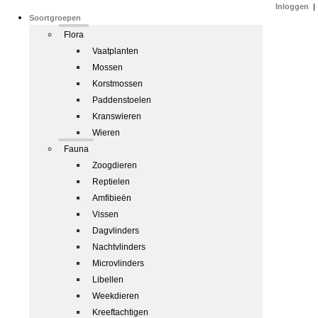
Inloggen
|
Soortgroepen
Flora
Vaatplanten
Mossen
Korstmossen
Paddenstoelen
Kranswieren
Wieren
Fauna
Zoogdieren
Reptielen
Amfibieën
Vissen
Dagvlinders
Nachtvlinders
Microvlinders
Libellen
Weekdieren
Kreeftachtigen