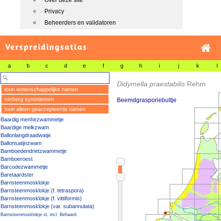
Over deze site
Privacy
Beheerders en validatoren
Verspreidingsatlas
a
b
c
d
e
f
g
h
i
j
k
l
Didymella praestabilis
Rehm
toon wetenschappelijke namen
verberg synoniemen
Beemdgrasporiebultje
toon alleen geaccepteerde namen
Baardig menhirzwammetje
Baardige melkzwam
Ballonlangdraadwatje
Ballonsatijnzwam
Bamboedendrietzwammetje
Bamboeroest
Barcodezwammetje
Baretaardster
Barnsteenmosklokje
Barnsteenmosklokje (f. tetraspora)
Barnsteenmosklokje (f. vittiformis)
Barnsteenmosklokje (var. subannulata)
Barnsteenmosklokje sl, incl. Behaard