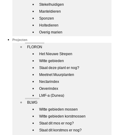
Stekelhuidigen
Manteldieren
Sponzen
Holtedieren
Overig marien
Projecten
FLORON
Het Nieuwe Strepen
Witte gebieden
Staat deze plant er nog?
Meetnet Muurplanten
Nectarindex
Oeverindex
LMF-a (Dunea)
BLWG
Witte gebieden mossen
Witte gebieden korstmossen
Staat dit mos er nog?
Staat dit korstmos er nog?