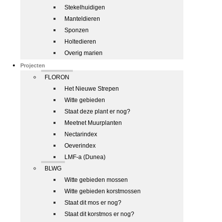
Stekelhuidigen
Manteldieren
Sponzen
Holtedieren
Overig marien
Projecten
FLORON
Het Nieuwe Strepen
Witte gebieden
Staat deze plant er nog?
Meetnet Muurplanten
Nectarindex
Oeverindex
LMF-a (Dunea)
BLWG
Witte gebieden mossen
Witte gebieden korstmossen
Staat dit mos er nog?
Staat dit korstmos er nog?