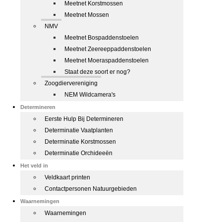
Meetnet Korstmossen
Meetnet Mossen
NMV
Meetnet Bospaddenstoelen
Meetnet Zeereeppaddenstoelen
Meetnet Moeraspaddenstoelen
Staat deze soort er nog?
Zoogdiervereniging
NEM Wildcamera's
Determineren
Eerste Hulp Bij Determineren
Determinatie Vaatplanten
Determinatie Korstmossen
Determinatie Orchideeën
Het veld in
Veldkaart printen
Contactpersonen Natuurgebieden
Waarnemingen
Waarnemingen