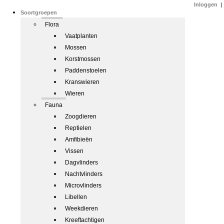
Inloggen
|
Soortgroepen
Flora
Vaatplanten
Mossen
Korstmossen
Paddenstoelen
Kranswieren
Wieren
Fauna
Zoogdieren
Reptielen
Amfibieën
Vissen
Dagvlinders
Nachtvlinders
Microvlinders
Libellen
Weekdieren
Kreeftachtigen