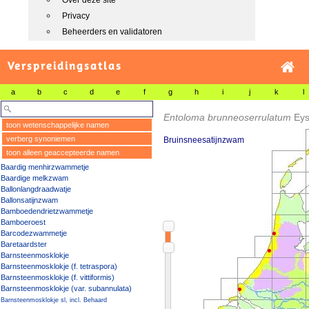
Over deze site
Privacy
Beheerders en validatoren
Verspreidingsatlas
a
b
c
d
e
f
g
h
i
j
k
l
Entoloma brunneoserrulatum
Eys
toon wetenschappelijke namen
verberg synoniemen
Bruinsneesatijnzwam
toon alleen geaccepteerde namen
Baardig menhirzwammetje
Baardige melkzwam
Ballonlangdraadwatje
Ballonsatijnzwam
Bamboedendrietzwammetje
Bamboeroest
Barcodezwammetje
Baretaardster
Barnsteenmosklokje
Barnsteenmosklokje (f. tetraspora)
Barnsteenmosklokje (f. vittiformis)
Barnsteenmosklokje (var. subannulata)
Barnsteenmosklokje sl, incl. Behaard