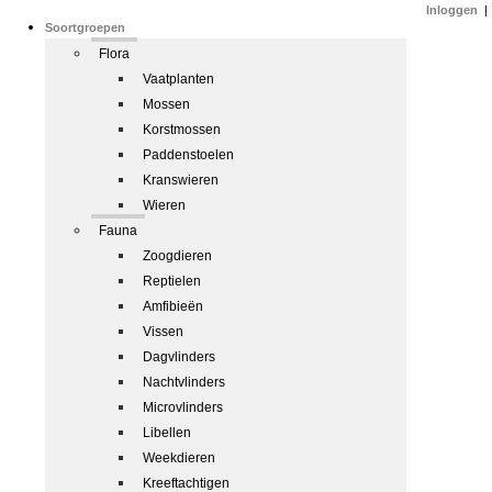
Inloggen
|
Soortgroepen
Flora
Vaatplanten
Mossen
Korstmossen
Paddenstoelen
Kranswieren
Wieren
Fauna
Zoogdieren
Reptielen
Amfibieën
Vissen
Dagvlinders
Nachtvlinders
Microvlinders
Libellen
Weekdieren
Kreeftachtigen