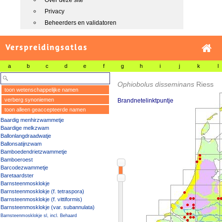
Over deze site
Privacy
Beheerders en validatoren
Verspreidingsatlas
a
b
c
d
e
f
g
h
i
j
k
l
Ophiobolus disseminans
Riess
toon wetenschappelijke namen
verberg synoniemen
Brandnetelinktpuntje
toon alleen geaccepteerde namen
Baardig menhirzwammetje
Baardige melkzwam
Ballonlangdraadwatje
Ballonsatijnzwam
Bamboedendrietzwammetje
Bamboeroest
Barcodezwammetje
Baretaardster
Barnsteenmosklokje
Barnsteenmosklokje (f. tetraspora)
Barnsteenmosklokje (f. vittiformis)
Barnsteenmosklokje (var. subannulata)
Barnsteenmosklokje sl, incl. Behaard