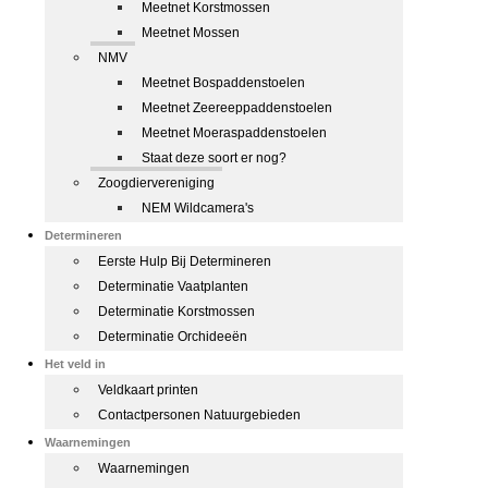
Meetnet Korstmossen
Meetnet Mossen
NMV
Meetnet Bospaddenstoelen
Meetnet Zeereeppaddenstoelen
Meetnet Moeraspaddenstoelen
Staat deze soort er nog?
Zoogdiervereniging
NEM Wildcamera's
Determineren
Eerste Hulp Bij Determineren
Determinatie Vaatplanten
Determinatie Korstmossen
Determinatie Orchideeën
Het veld in
Veldkaart printen
Contactpersonen Natuurgebieden
Waarnemingen
Waarnemingen