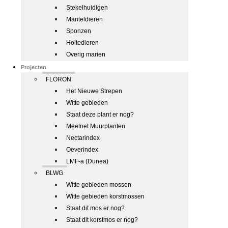
Stekelhuidigen
Manteldieren
Sponzen
Holtedieren
Overig marien
Projecten
FLORON
Het Nieuwe Strepen
Witte gebieden
Staat deze plant er nog?
Meetnet Muurplanten
Nectarindex
Oeverindex
LMF-a (Dunea)
BLWG
Witte gebieden mossen
Witte gebieden korstmossen
Staat dit mos er nog?
Staat dit korstmos er nog?