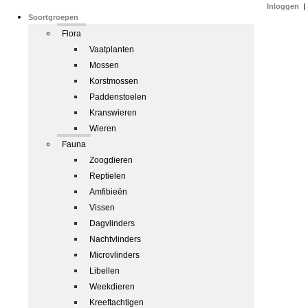
Inloggen
|
Soortgroepen
Flora
Vaatplanten
Mossen
Korstmossen
Paddenstoelen
Kranswieren
Wieren
Fauna
Zoogdieren
Reptielen
Amfibieën
Vissen
Dagvlinders
Nachtvlinders
Microvlinders
Libellen
Weekdieren
Kreeftachtigen