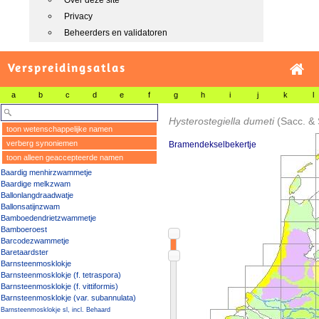
Over deze site
Privacy
Beheerders en validatoren
Verspreidingsatlas
a
b
c
d
e
f
g
h
i
j
k
l
Hysterostegiella dumeti
(Sacc. & 
toon wetenschappelijke namen
verberg synoniemen
Bramendekselbekertje
toon alleen geaccepteerde namen
Baardig menhirzwammetje
Baardige melkzwam
Ballonlangdraadwatje
Ballonsatijnzwam
Bamboedendrietzwammetje
Bamboeroest
Barcodezwammetje
Baretaardster
Barnsteenmosklokje
Barnsteenmosklokje (f. tetraspora)
Barnsteenmosklokje (f. vittiformis)
Barnsteenmosklokje (var. subannulata)
Barnsteenmosklokje sl, incl. Behaard