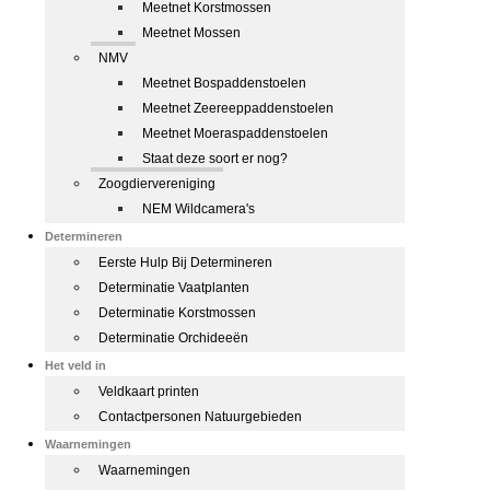
Meetnet Korstmossen
Meetnet Mossen
NMV
Meetnet Bospaddenstoelen
Meetnet Zeereeppaddenstoelen
Meetnet Moeraspaddenstoelen
Staat deze soort er nog?
Zoogdiervereniging
NEM Wildcamera's
Determineren
Eerste Hulp Bij Determineren
Determinatie Vaatplanten
Determinatie Korstmossen
Determinatie Orchideeën
Het veld in
Veldkaart printen
Contactpersonen Natuurgebieden
Waarnemingen
Waarnemingen