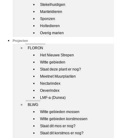
Stekelhuidigen
Manteldieren
Sponzen
Holtedieren
Overig marien
Projecten
FLORON
Het Nieuwe Strepen
Witte gebieden
Staat deze plant er nog?
Meetnet Muurplanten
Nectarindex
Oeverindex
LMF-a (Dunea)
BLWG
Witte gebieden mossen
Witte gebieden korstmossen
Staat dit mos er nog?
Staat dit korstmos er nog?