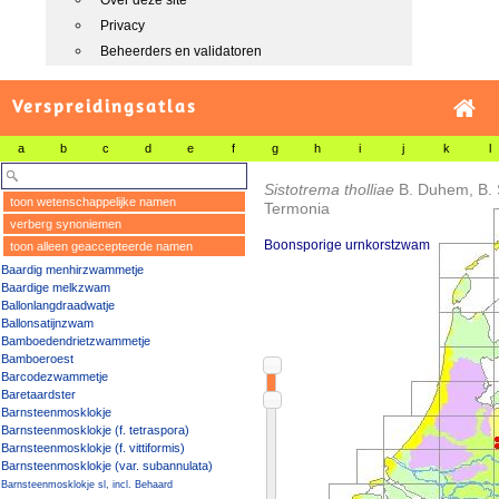
Over deze site
Privacy
Beheerders en validatoren
Verspreidingsatlas
a
b
c
d
e
f
g
h
i
j
k
l
Sistotrema tholliae
B. Duhem, B. 
toon wetenschappelijke namen
Termonia
verberg synoniemen
Boonsporige urnkorstzwam
toon alleen geaccepteerde namen
Baardig menhirzwammetje
Baardige melkzwam
Ballonlangdraadwatje
Ballonsatijnzwam
Bamboedendrietzwammetje
Bamboeroest
Barcodezwammetje
Baretaardster
Barnsteenmosklokje
Barnsteenmosklokje (f. tetraspora)
Barnsteenmosklokje (f. vittiformis)
Barnsteenmosklokje (var. subannulata)
Barnsteenmosklokje sl, incl. Behaard