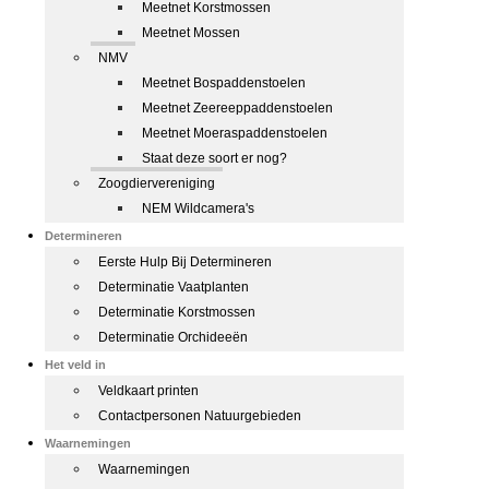
Meetnet Korstmossen
Meetnet Mossen
NMV
Meetnet Bospaddenstoelen
Meetnet Zeereeppaddenstoelen
Meetnet Moeraspaddenstoelen
Staat deze soort er nog?
Zoogdiervereniging
NEM Wildcamera's
Determineren
Eerste Hulp Bij Determineren
Determinatie Vaatplanten
Determinatie Korstmossen
Determinatie Orchideeën
Het veld in
Veldkaart printen
Contactpersonen Natuurgebieden
Waarnemingen
Waarnemingen