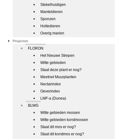
Stekelhuidigen
Manteldieren
Sponzen
Holtedieren
Overig marien
Projecten
FLORON
Het Nieuwe Strepen
Witte gebieden
Staat deze plant er nog?
Meetnet Muurplanten
Nectarindex
Oeverindex
LMF-a (Dunea)
BLWG
Witte gebieden mossen
Witte gebieden korstmossen
Staat dit mos er nog?
Staat dit korstmos er nog?