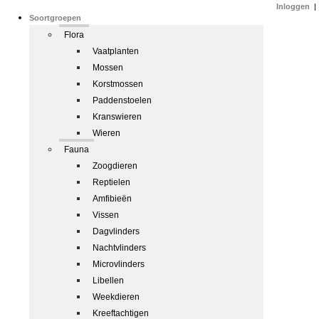
Inloggen
|
Soortgroepen
Flora
Vaatplanten
Mossen
Korstmossen
Paddenstoelen
Kranswieren
Wieren
Fauna
Zoogdieren
Reptielen
Amfibieën
Vissen
Dagvlinders
Nachtvlinders
Microvlinders
Libellen
Weekdieren
Kreeftachtigen