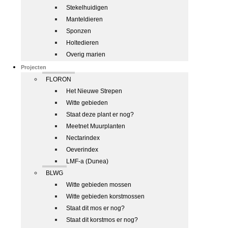
Stekelhuidigen
Manteldieren
Sponzen
Holtedieren
Overig marien
Projecten
FLORON
Het Nieuwe Strepen
Witte gebieden
Staat deze plant er nog?
Meetnet Muurplanten
Nectarindex
Oeverindex
LMF-a (Dunea)
BLWG
Witte gebieden mossen
Witte gebieden korstmossen
Staat dit mos er nog?
Staat dit korstmos er nog?