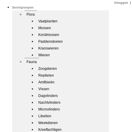
Inloggen
|
Soortgroepen
Flora
Vaatplanten
Mossen
Korstmossen
Paddenstoelen
Kranswieren
Wieren
Fauna
Zoogdieren
Reptielen
Amfibieën
Vissen
Dagvlinders
Nachtvlinders
Microvlinders
Libellen
Weekdieren
Kreeftachtigen