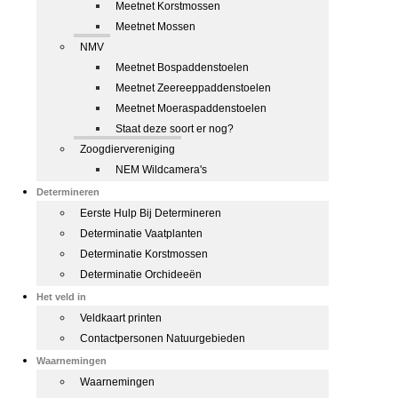
Meetnet Korstmossen
Meetnet Mossen
NMV
Meetnet Bospaddenstoelen
Meetnet Zeereeppaddenstoelen
Meetnet Moeraspaddenstoelen
Staat deze soort er nog?
Zoogdiervereniging
NEM Wildcamera's
Determineren
Eerste Hulp Bij Determineren
Determinatie Vaatplanten
Determinatie Korstmossen
Determinatie Orchideeën
Het veld in
Veldkaart printen
Contactpersonen Natuurgebieden
Waarnemingen
Waarnemingen