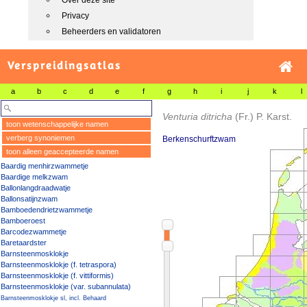
Over deze site
Privacy
Beheerders en validatoren
Verspreidingsatlas
a
b
c
d
e
f
g
h
i
j
k
l
Venturia ditricha
(Fr.) P. Karst.
toon wetenschappelijke namen
verberg synoniemen
Berkenschurftzwam
toon alleen geaccepteerde namen
Baardig menhirzwammetje
Baardige melkzwam
Ballonlangdraadwatje
Ballonsatijnzwam
Bamboedendrietzwammetje
Bamboeroest
Barcodezwammetje
Baretaardster
Barnsteenmosklokje
Barnsteenmosklokje (f. tetraspora)
Barnsteenmosklokje (f. vittiformis)
Barnsteenmosklokje (var. subannulata)
Barnsteenmosklokje sl, incl. Behaard