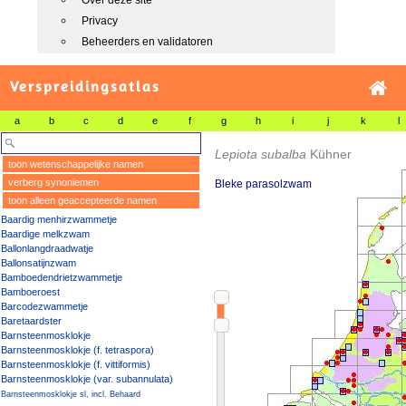
Over deze site
Privacy
Beheerders en validatoren
Verspreidingsatlas
a
b
c
d
e
f
g
h
i
j
k
l
Lepiota subalba
Kühner
toon wetenschappelijke namen
verberg synoniemen
Bleke parasolzwam
toon alleen geaccepteerde namen
Baardig menhirzwammetje
Baardige melkzwam
Ballonlangdraadwatje
Ballonsatijnzwam
Bamboedendrietzwammetje
Bamboeroest
Barcodezwammetje
Baretaardster
Barnsteenmosklokje
Barnsteenmosklokje (f. tetraspora)
Barnsteenmosklokje (f. vittiformis)
Barnsteenmosklokje (var. subannulata)
Barnsteenmosklokje sl, incl. Behaard