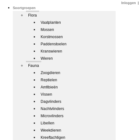
Inloggen
|
Soortgroepen
Flora
Vaatplanten
Mossen
Korstmossen
Paddenstoelen
Kranswieren
Wieren
Fauna
Zoogdieren
Reptielen
Amfibieën
Vissen
Dagvlinders
Nachtvlinders
Microvlinders
Libellen
Weekdieren
Kreeftachtigen