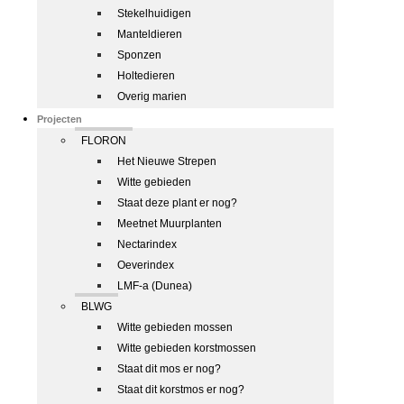
Stekelhuidigen
Manteldieren
Sponzen
Holtedieren
Overig marien
Projecten
FLORON
Het Nieuwe Strepen
Witte gebieden
Staat deze plant er nog?
Meetnet Muurplanten
Nectarindex
Oeverindex
LMF-a (Dunea)
BLWG
Witte gebieden mossen
Witte gebieden korstmossen
Staat dit mos er nog?
Staat dit korstmos er nog?