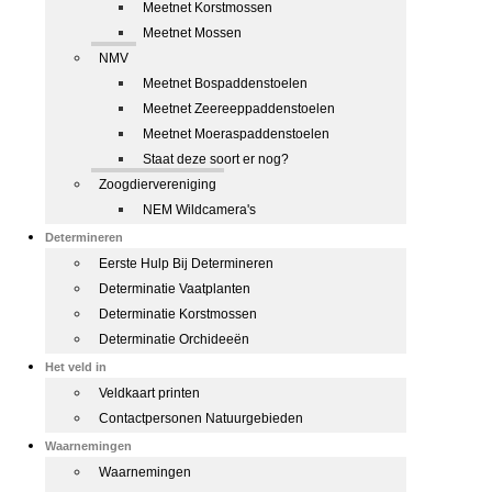
Meetnet Korstmossen
Meetnet Mossen
NMV
Meetnet Bospaddenstoelen
Meetnet Zeereeppaddenstoelen
Meetnet Moeraspaddenstoelen
Staat deze soort er nog?
Zoogdiervereniging
NEM Wildcamera's
Determineren
Eerste Hulp Bij Determineren
Determinatie Vaatplanten
Determinatie Korstmossen
Determinatie Orchideeën
Het veld in
Veldkaart printen
Contactpersonen Natuurgebieden
Waarnemingen
Waarnemingen