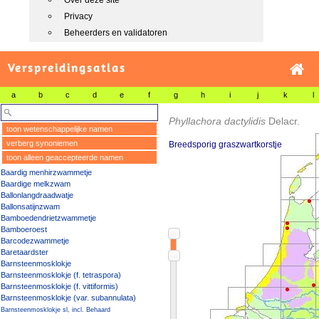
Over deze site
Privacy
Beheerders en validatoren
Verspreidingsatlas
a
b
c
d
e
f
g
h
i
j
k
l
Phyllachora dactylidis
Delacr.
toon wetenschappelijke namen
verberg synoniemen
Breedsporig graszwartkorstje
toon alleen geaccepteerde namen
Baardig menhirzwammetje
Baardige melkzwam
Ballonlangdraadwatje
Ballonsatijnzwam
Bamboedendrietzwammetje
Bamboeroest
Barcodezwammetje
Baretaardster
Barnsteenmosklokje
Barnsteenmosklokje (f. tetraspora)
Barnsteenmosklokje (f. vittiformis)
Barnsteenmosklokje (var. subannulata)
Barnsteenmosklokje sl, incl. Behaard