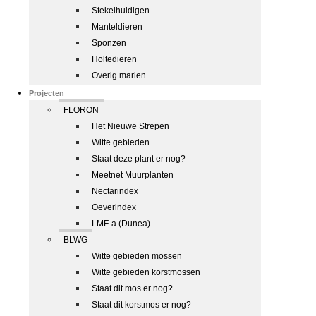
Stekelhuidigen
Manteldieren
Sponzen
Holtedieren
Overig marien
Projecten
FLORON
Het Nieuwe Strepen
Witte gebieden
Staat deze plant er nog?
Meetnet Muurplanten
Nectarindex
Oeverindex
LMF-a (Dunea)
BLWG
Witte gebieden mossen
Witte gebieden korstmossen
Staat dit mos er nog?
Staat dit korstmos er nog?