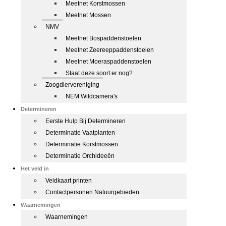
Meetnet Korstmossen
Meetnet Mossen
NMV
Meetnet Bospaddenstoelen
Meetnet Zeereeppaddenstoelen
Meetnet Moeraspaddenstoelen
Staat deze soort er nog?
Zoogdiervereniging
NEM Wildcamera's
Determineren
Eerste Hulp Bij Determineren
Determinatie Vaatplanten
Determinatie Korstmossen
Determinatie Orchideeën
Het veld in
Veldkaart printen
Contactpersonen Natuurgebieden
Waarnemingen
Waarnemingen