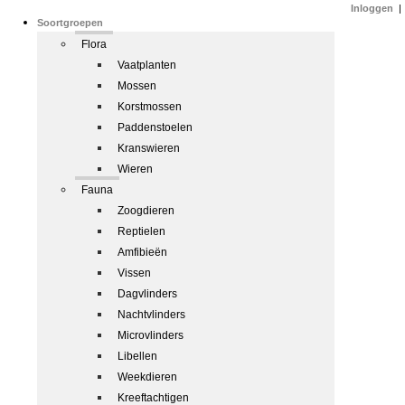
Inloggen
|
Soortgroepen
Flora
Vaatplanten
Mossen
Korstmossen
Paddenstoelen
Kranswieren
Wieren
Fauna
Zoogdieren
Reptielen
Amfibieën
Vissen
Dagvlinders
Nachtvlinders
Microvlinders
Libellen
Weekdieren
Kreeftachtigen