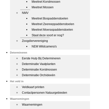
Meetnet Korstmossen
Meetnet Mossen
NMV
Meetnet Bospaddenstoelen
Meetnet Zeereeppaddenstoelen
Meetnet Moeraspaddenstoelen
Staat deze soort er nog?
Zoogdiervereniging
NEM Wildcamera's
Determineren
Eerste Hulp Bij Determineren
Determinatie Vaatplanten
Determinatie Korstmossen
Determinatie Orchideeën
Het veld in
Veldkaart printen
Contactpersonen Natuurgebieden
Waarnemingen
Waarnemingen