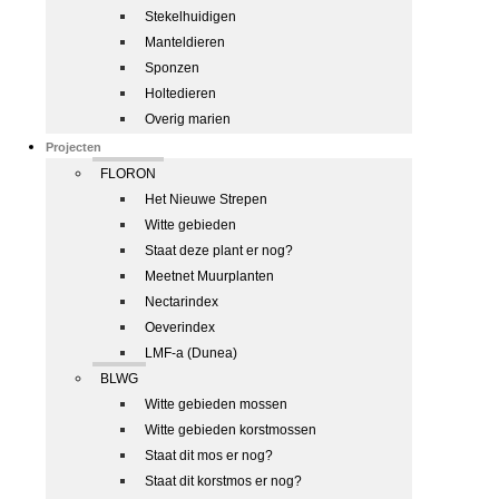
Stekelhuidigen
Manteldieren
Sponzen
Holtedieren
Overig marien
Projecten
FLORON
Het Nieuwe Strepen
Witte gebieden
Staat deze plant er nog?
Meetnet Muurplanten
Nectarindex
Oeverindex
LMF-a (Dunea)
BLWG
Witte gebieden mossen
Witte gebieden korstmossen
Staat dit mos er nog?
Staat dit korstmos er nog?