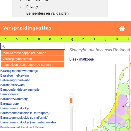
Over deze site
Privacy
Beheerders en validatoren
Verspreidingsatlas
a
b
c
d
e
f
g
h
i
j
k
l
Simocybe quebecensis
Redhead
toon wetenschappelijke namen
verberg synoniemen
Bleek matkopje
toon alleen geaccepteerde namen
Baardig menhirzwammetje
Baardige melkzwam
Ballonlangdraadwatje
Ballonsatijnzwam
Bamboedendrietzwammetje
Bamboeroest
Barcodezwammetje
Baretaardster
Barnsteenmosklokje
Barnsteenmosklokje (f. tetraspora)
Barnsteenmosklokje (f. vittiformis)
Barnsteenmosklokje (var. subannulata)
Barnsteenmosklokje sl, incl. Behaard