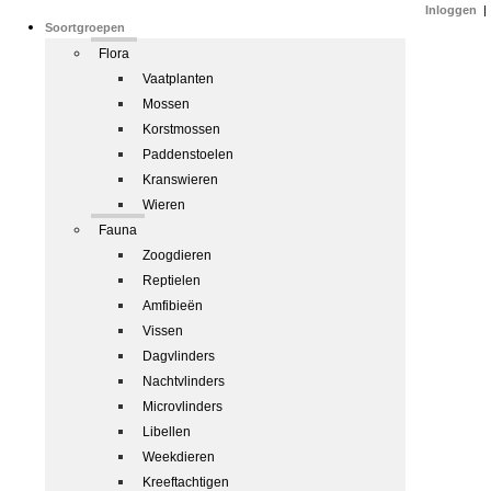
Inloggen
|
Soortgroepen
Flora
Vaatplanten
Mossen
Korstmossen
Paddenstoelen
Kranswieren
Wieren
Fauna
Zoogdieren
Reptielen
Amfibieën
Vissen
Dagvlinders
Nachtvlinders
Microvlinders
Libellen
Weekdieren
Kreeftachtigen