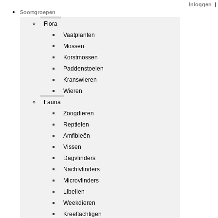
Inloggen
|
Soortgroepen
Flora
Vaatplanten
Mossen
Korstmossen
Paddenstoelen
Kranswieren
Wieren
Fauna
Zoogdieren
Reptielen
Amfibieën
Vissen
Dagvlinders
Nachtvlinders
Microvlinders
Libellen
Weekdieren
Kreeftachtigen