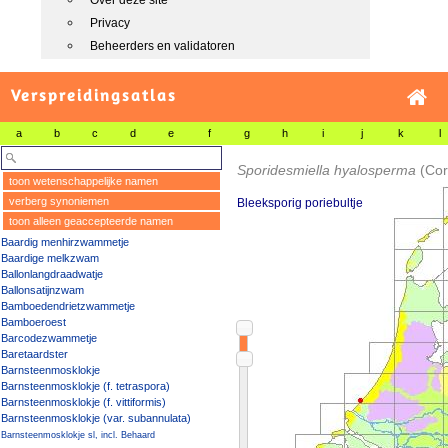
Over deze site
Privacy
Beheerders en validatoren
Verspreidingsatlas
a
b
c
d
e
f
g
h
i
j
k
l
Sporidesmiella hyalosperma
(Cor
toon wetenschappelijke namen
verberg synoniemen
Bleeksporig poriebultje
toon alleen geaccepteerde namen
Baardig menhirzwammetje
Baardige melkzwam
Ballonlangdraadwatje
Ballonsatijnzwam
Bamboedendrietzwammetje
Bamboeroest
Barcodezwammetje
Baretaardster
Barnsteenmosklokje
Barnsteenmosklokje (f. tetraspora)
Barnsteenmosklokje (f. vittiformis)
Barnsteenmosklokje (var. subannulata)
Barnsteenmosklokje sl, incl. Behaard