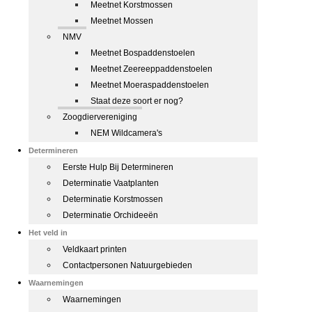
Meetnet Korstmossen
Meetnet Mossen
NMV
Meetnet Bospaddenstoelen
Meetnet Zeereeppaddenstoelen
Meetnet Moeraspaddenstoelen
Staat deze soort er nog?
Zoogdiervereniging
NEM Wildcamera's
Determineren
Eerste Hulp Bij Determineren
Determinatie Vaatplanten
Determinatie Korstmossen
Determinatie Orchideeën
Het veld in
Veldkaart printen
Contactpersonen Natuurgebieden
Waarnemingen
Waarnemingen