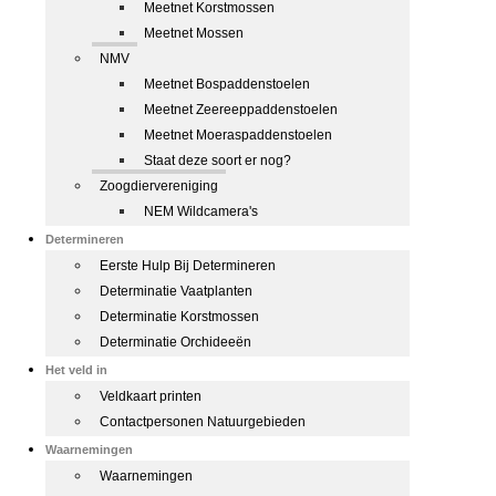
Meetnet Korstmossen
Meetnet Mossen
NMV
Meetnet Bospaddenstoelen
Meetnet Zeereeppaddenstoelen
Meetnet Moeraspaddenstoelen
Staat deze soort er nog?
Zoogdiervereniging
NEM Wildcamera's
Determineren
Eerste Hulp Bij Determineren
Determinatie Vaatplanten
Determinatie Korstmossen
Determinatie Orchideeën
Het veld in
Veldkaart printen
Contactpersonen Natuurgebieden
Waarnemingen
Waarnemingen