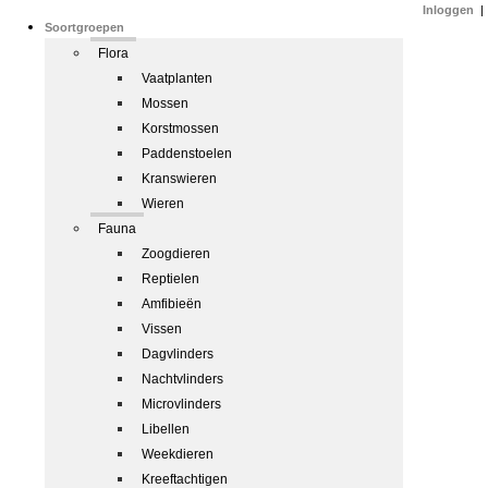
Inloggen
|
Soortgroepen
Flora
Vaatplanten
Mossen
Korstmossen
Paddenstoelen
Kranswieren
Wieren
Fauna
Zoogdieren
Reptielen
Amfibieën
Vissen
Dagvlinders
Nachtvlinders
Microvlinders
Libellen
Weekdieren
Kreeftachtigen