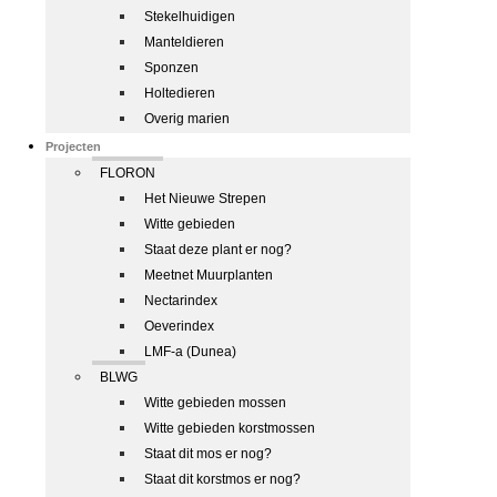
Stekelhuidigen
Manteldieren
Sponzen
Holtedieren
Overig marien
Projecten
FLORON
Het Nieuwe Strepen
Witte gebieden
Staat deze plant er nog?
Meetnet Muurplanten
Nectarindex
Oeverindex
LMF-a (Dunea)
BLWG
Witte gebieden mossen
Witte gebieden korstmossen
Staat dit mos er nog?
Staat dit korstmos er nog?