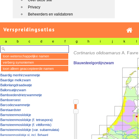
Over deze site
Privacy
Beheerders en validatoren
Verspreidingsatlas
a
b
c
d
e
f
g
h
i
j
k
l
Cortinarius olidoamarus
A. Favre
toon wetenschappelijke namen
verberg synoniemen
Blauwsteelgordijnzwam
toon alleen geaccepteerde namen
Baardig menhirzwammetje
Baardige melkzwam
Ballonlangdraadwatje
Ballonsatijnzwam
Bamboedendrietzwammetje
Bamboeroest
Barcodezwammetje
Baretaardster
Barnsteenmosklokje
Barnsteenmosklokje (f. tetraspora)
Barnsteenmosklokje (f. vittiformis)
Barnsteenmosklokje (var. subannulata)
Barnsteenmosklokje sl, incl. Behaard