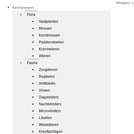
Inloggen
|
Soortgroepen
Flora
Vaatplanten
Mossen
Korstmossen
Paddenstoelen
Kranswieren
Wieren
Fauna
Zoogdieren
Reptielen
Amfibieën
Vissen
Dagvlinders
Nachtvlinders
Microvlinders
Libellen
Weekdieren
Kreeftachtigen