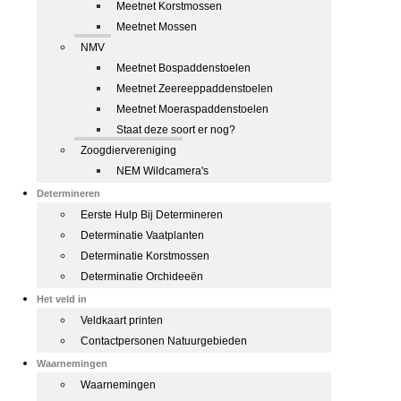
Meetnet Korstmossen
Meetnet Mossen
NMV
Meetnet Bospaddenstoelen
Meetnet Zeereeppaddenstoelen
Meetnet Moeraspaddenstoelen
Staat deze soort er nog?
Zoogdiervereniging
NEM Wildcamera's
Determineren
Eerste Hulp Bij Determineren
Determinatie Vaatplanten
Determinatie Korstmossen
Determinatie Orchideeën
Het veld in
Veldkaart printen
Contactpersonen Natuurgebieden
Waarnemingen
Waarnemingen