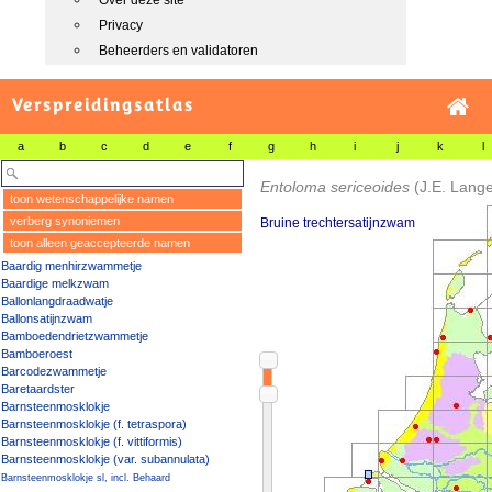
Over deze site
Privacy
Beheerders en validatoren
Verspreidingsatlas
a
b
c
d
e
f
g
h
i
j
k
l
Entoloma sericeoides
(J.E. Lang
toon wetenschappelijke namen
verberg synoniemen
Bruine trechtersatijnzwam
toon alleen geaccepteerde namen
Baardig menhirzwammetje
Baardige melkzwam
Ballonlangdraadwatje
Ballonsatijnzwam
Bamboedendrietzwammetje
Bamboeroest
Barcodezwammetje
Baretaardster
Barnsteenmosklokje
Barnsteenmosklokje (f. tetraspora)
Barnsteenmosklokje (f. vittiformis)
Barnsteenmosklokje (var. subannulata)
Barnsteenmosklokje sl, incl. Behaard