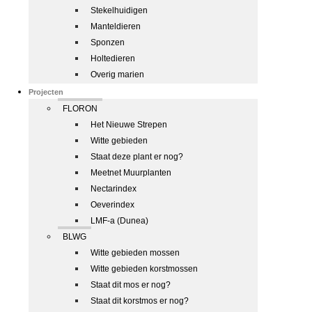
Stekelhuidigen
Manteldieren
Sponzen
Holtedieren
Overig marien
Projecten
FLORON
Het Nieuwe Strepen
Witte gebieden
Staat deze plant er nog?
Meetnet Muurplanten
Nectarindex
Oeverindex
LMF-a (Dunea)
BLWG
Witte gebieden mossen
Witte gebieden korstmossen
Staat dit mos er nog?
Staat dit korstmos er nog?