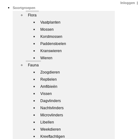
Inloggen
|
Soortgroepen
Flora
Vaatplanten
Mossen
Korstmossen
Paddenstoelen
Kranswieren
Wieren
Fauna
Zoogdieren
Reptielen
Amfibieën
Vissen
Dagvlinders
Nachtvlinders
Microvlinders
Libellen
Weekdieren
Kreeftachtigen