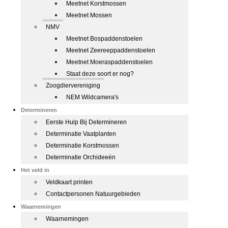
Meetnet Korstmossen
Meetnet Mossen
NMV
Meetnet Bospaddenstoelen
Meetnet Zeereeppaddenstoelen
Meetnet Moeraspaddenstoelen
Staat deze soort er nog?
Zoogdiervereniging
NEM Wildcamera's
Determineren
Eerste Hulp Bij Determineren
Determinatie Vaatplanten
Determinatie Korstmossen
Determinatie Orchideeën
Het veld in
Veldkaart printen
Contactpersonen Natuurgebieden
Waarnemingen
Waarnemingen