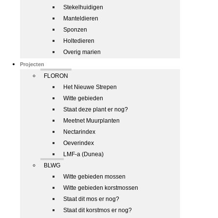
Stekelhuidigen
Manteldieren
Sponzen
Holtedieren
Overig marien
Projecten
FLORON
Het Nieuwe Strepen
Witte gebieden
Staat deze plant er nog?
Meetnet Muurplanten
Nectarindex
Oeverindex
LMF-a (Dunea)
BLWG
Witte gebieden mossen
Witte gebieden korstmossen
Staat dit mos er nog?
Staat dit korstmos er nog?