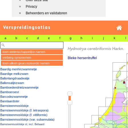
Over deze site
Privacy
Beheerders en validatoren
Verspreidingsatlas
a
b
c
d
e
f
g
h
i
j
k
l
Hydnotrya cerebriformis
Harkn.
toon wetenschappelijke namen
verberg synoniemen
Bleke hersentruffel
toon alleen geaccepteerde namen
Baardig menhirzwammetje
Baardige melkzwam
Ballonlangdraadwatje
Ballonsatijnzwam
Bamboedendrietzwammetje
Bamboeroest
Barcodezwammetje
Baretaardster
Barnsteenmosklokje
Barnsteenmosklokje (f. tetraspora)
Barnsteenmosklokje (f. vittiformis)
Barnsteenmosklokje (var. subannulata)
Barnsteenmosklokje sl, incl. Behaard