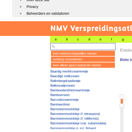
Over deze site
Privacy
Beheerders en validatoren
NMV Verspreidingsat
a
b
c
d
e
f
g
Entol
toon wetenschappelijke namen
verberg synoniemen
Bleke 
toon alleen geaccepteerde namen
Baardig menhirzwammetje
Baardige melkzwam
Ballonlangdraadwatje
Ballonsatijnzwam
Bamboedendrietzwammetje
Bamboeroest
Barcodezwammetje
Baretaardster
Barnsteenmosklokje
Barnsteenmosklokje (f. tetraspora)
Barnsteenmosklokje (f. vittiformis)
Barnsteenmosklokje (var. subannulata)
Barnsteenmosklokje sl, incl. Behaard