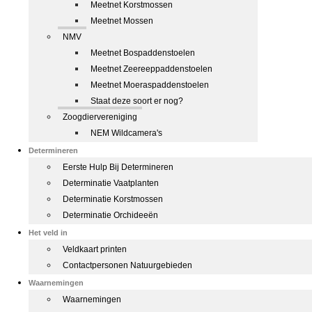
Meetnet Korstmossen
Meetnet Mossen
NMV
Meetnet Bospaddenstoelen
Meetnet Zeereeppaddenstoelen
Meetnet Moeraspaddenstoelen
Staat deze soort er nog?
Zoogdiervereniging
NEM Wildcamera's
Determineren
Eerste Hulp Bij Determineren
Determinatie Vaatplanten
Determinatie Korstmossen
Determinatie Orchideeën
Het veld in
Veldkaart printen
Contactpersonen Natuurgebieden
Waarnemingen
Waarnemingen