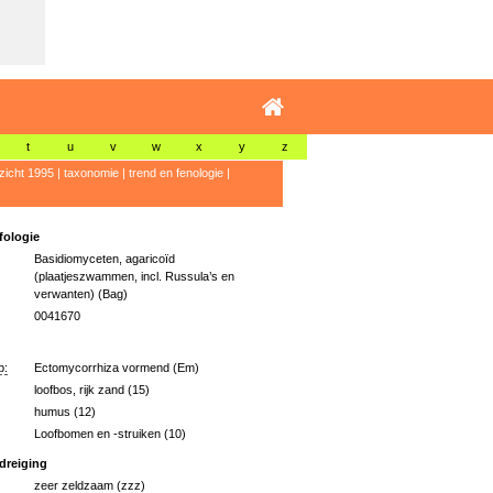
t
u
v
w
x
y
z
zicht 1995
|
taxonomie
|
trend en fenologie
|
ologie
Basidiomyceten, agaricoïd
(plaatjeszwammen, incl. Russula’s en
verwanten) (Bag)
0041670
p:
Ectomycorrhiza vormend (Em)
loofbos, rijk zand (15)
humus (12)
Loofbomen en -struiken (10)
dreiging
zeer zeldzaam (zzz)