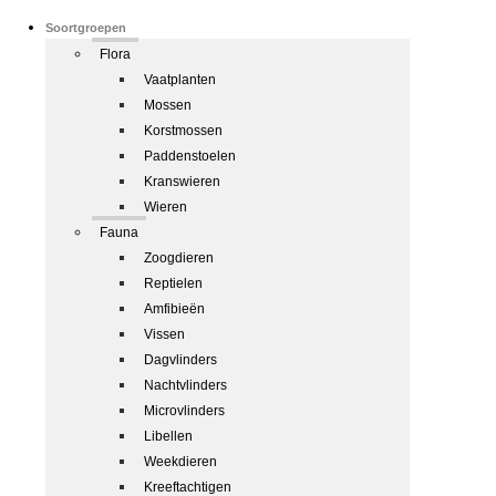
Soortgroepen
Flora
Vaatplanten
Mossen
Korstmossen
Paddenstoelen
Kranswieren
Wieren
Fauna
Zoogdieren
Reptielen
Amfibieën
Vissen
Dagvlinders
Nachtvlinders
Microvlinders
Libellen
Weekdieren
Kreeftachtigen