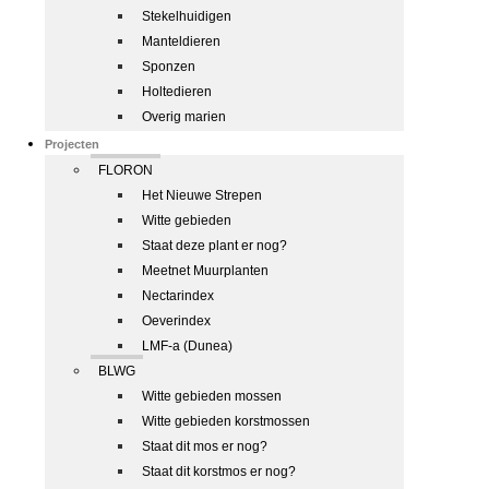
Stekelhuidigen
Manteldieren
Sponzen
Holtedieren
Overig marien
Projecten
FLORON
Het Nieuwe Strepen
Witte gebieden
Staat deze plant er nog?
Meetnet Muurplanten
Nectarindex
Oeverindex
LMF-a (Dunea)
BLWG
Witte gebieden mossen
Witte gebieden korstmossen
Staat dit mos er nog?
Staat dit korstmos er nog?