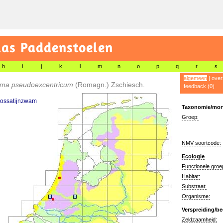
las Paddenstoelen
h
i
j
k
l
m
n
o
p
q
r
s
algemeen
|
over
oma pseudoexcentricum
(Romagn.) Zschiesch.
feedback (0)
bossatijnzwam
Taxonomie/morf
Groep:
NMV soortcode:
Ecologie
Functionele groe
Habitat:
Substraat:
Organisme:
Verspreiding/be
Zeldzaamheid: