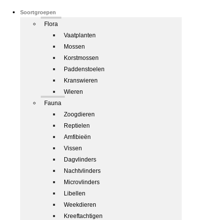
Soortgroepen
Flora
Vaatplanten
Mossen
Korstmossen
Paddenstoelen
Kranswieren
Wieren
Fauna
Zoogdieren
Reptielen
Amfibieën
Vissen
Dagvlinders
Nachtvlinders
Microvlinders
Libellen
Weekdieren
Kreeftachtigen