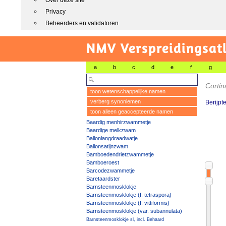
Over deze site
Privacy
Beheerders en validatoren
NMV Verspreidingsat
a
b
c
d
e
f
g
Cortin
toon wetenschappelijke namen
verberg synoniemen
Berijpt
toon alleen geaccepteerde namen
Baardig menhirzwammetje
Baardige melkzwam
Ballonlangdraadwatje
Ballonsatijnzwam
Bamboedendrietzwammetje
Bamboeroest
Barcodezwammetje
Baretaardster
Barnsteenmosklokje
Barnsteenmosklokje (f. tetraspora)
Barnsteenmosklokje (f. vittiformis)
Barnsteenmosklokje (var. subannulata)
Barnsteenmosklokje sl, incl. Behaard