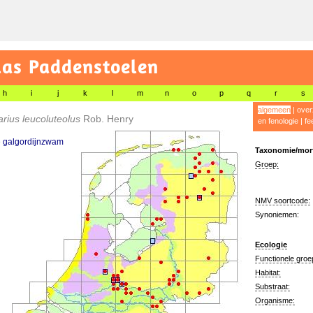
las Paddenstoelen
h
i
j
k
l
m
n
o
p
q
r
s
algemeen
|
over
arius leucoluteolus
Rob. Henry
en fenologie
|
fe
e galgordijnzwam
Taxonomie/morf
Groep:
NMV soortcode:
Synoniemen:
Ecologie
Functionele groe
Habitat:
Substraat:
Organisme: