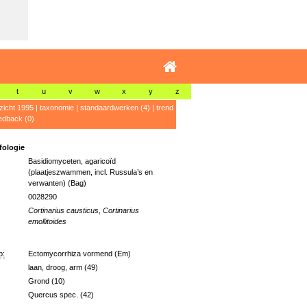
t
u
v
w
x
y
z
zicht 1995
|
taxonomie
|
standaardwerken (4)
|
trend
edback (0)
ologie
Basidiomyceten, agaricoïd
(plaatjeszwammen, incl. Russula’s en
verwanten) (Bag)
0028290
Cortinarius causticus
,
Cortinarius
emollitoides
p:
Ectomycorrhiza vormend (Em)
laan, droog, arm (49)
Grond (10)
Quercus spec. (42)