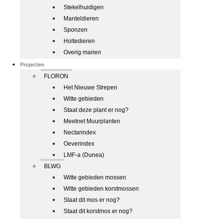
Stekelhuidigen
Manteldieren
Sponzen
Holtedieren
Overig marien
Projecten
FLORON
Het Nieuwe Strepen
Witte gebieden
Staat deze plant er nog?
Meetnet Muurplanten
Nectarindex
Oeverindex
LMF-a (Dunea)
BLWG
Witte gebieden mossen
Witte gebieden korstmossen
Staat dit mos er nog?
Staat dit korstmos er nog?