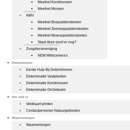
Meetnet Korstmossen
Meetnet Mossen
NMV
Meetnet Bospaddenstoelen
Meetnet Zeereeppaddenstoelen
Meetnet Moeraspaddenstoelen
Staat deze soort er nog?
Zoogdiervereniging
NEM Wildcamera's
Determineren
Eerste Hulp Bij Determineren
Determinatie Vaatplanten
Determinatie Korstmossen
Determinatie Orchideeën
Het veld in
Veldkaart printen
Contactpersonen Natuurgebieden
Waarnemingen
Waarnemingen