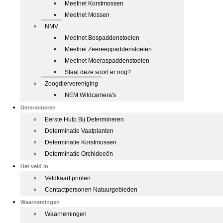
Meetnet Korstmossen
Meetnet Mossen
NMV
Meetnet Bospaddenstoelen
Meetnet Zeereeppaddenstoelen
Meetnet Moeraspaddenstoelen
Staat deze soort er nog?
Zoogdiervereniging
NEM Wildcamera's
Determineren
Eerste Hulp Bij Determineren
Determinatie Vaatplanten
Determinatie Korstmossen
Determinatie Orchideeën
Het veld in
Veldkaart printen
Contactpersonen Natuurgebieden
Waarnemingen
Waarnemingen