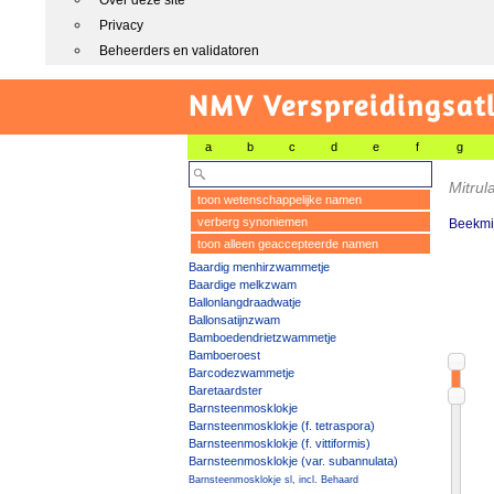
Over deze site
Privacy
Beheerders en validatoren
NMV Verspreidingsat
a
b
c
d
e
f
g
Mitrul
toon wetenschappelijke namen
verberg synoniemen
Beekmij
toon alleen geaccepteerde namen
Baardig menhirzwammetje
Baardige melkzwam
Ballonlangdraadwatje
Ballonsatijnzwam
Bamboedendrietzwammetje
Bamboeroest
Barcodezwammetje
Baretaardster
Barnsteenmosklokje
Barnsteenmosklokje (f. tetraspora)
Barnsteenmosklokje (f. vittiformis)
Barnsteenmosklokje (var. subannulata)
Barnsteenmosklokje sl, incl. Behaard