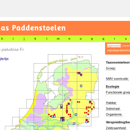
las Paddenstoelen
h
i
j
k
l
m
n
o
p
q
r
s
algemeen
|
over
a paludosa
Fr.
standaardwerke
tertje
Taxonomie/morf
Groep:
NMV soortcode:
Ecologie
Functionele groe
Habitat:
Substraat:
Organisme:
Verspreiding/be
Zeldzaamheid: