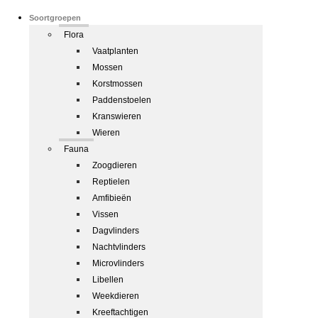
Soortgroepen
Flora
Vaatplanten
Mossen
Korstmossen
Paddenstoelen
Kranswieren
Wieren
Fauna
Zoogdieren
Reptielen
Amfibieën
Vissen
Dagvlinders
Nachtvlinders
Microvlinders
Libellen
Weekdieren
Kreeftachtigen