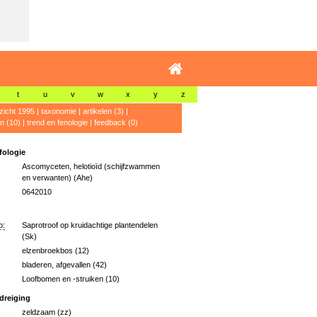
t
u
v
w
x
y
z
zicht 1995
|
taxonomie
|
artikelen (3)
|
n (10)
|
trend en fenologie
|
feedback (0)
ologie
Ascomyceten, helotioïd (schijfzwammen
en verwanten) (Ahe)
0642010
p:
Saprotroof op kruidachtige plantendelen
(Sk)
elzenbroekbos (12)
bladeren, afgevallen (42)
Loofbomen en -struiken (10)
dreiging
zeldzaam (zz)