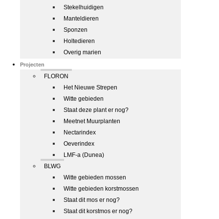
Stekelhuidigen
Manteldieren
Sponzen
Holtedieren
Overig marien
Projecten
FLORON
Het Nieuwe Strepen
Witte gebieden
Staat deze plant er nog?
Meetnet Muurplanten
Nectarindex
Oeverindex
LMF-a (Dunea)
BLWG
Witte gebieden mossen
Witte gebieden korstmossen
Staat dit mos er nog?
Staat dit korstmos er nog?