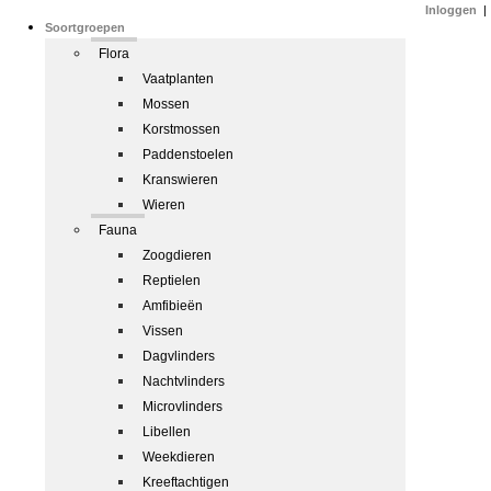
Inloggen
|
Soortgroepen
Flora
Vaatplanten
Mossen
Korstmossen
Paddenstoelen
Kranswieren
Wieren
Fauna
Zoogdieren
Reptielen
Amfibieën
Vissen
Dagvlinders
Nachtvlinders
Microvlinders
Libellen
Weekdieren
Kreeftachtigen