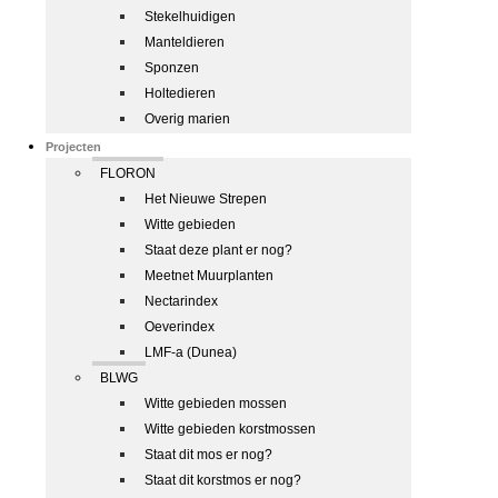
Stekelhuidigen
Manteldieren
Sponzen
Holtedieren
Overig marien
Projecten
FLORON
Het Nieuwe Strepen
Witte gebieden
Staat deze plant er nog?
Meetnet Muurplanten
Nectarindex
Oeverindex
LMF-a (Dunea)
BLWG
Witte gebieden mossen
Witte gebieden korstmossen
Staat dit mos er nog?
Staat dit korstmos er nog?