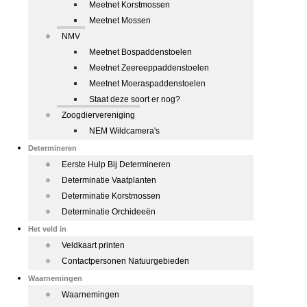
Meetnet Korstmossen
Meetnet Mossen
NMV
Meetnet Bospaddenstoelen
Meetnet Zeereeppaddenstoelen
Meetnet Moeraspaddenstoelen
Staat deze soort er nog?
Zoogdiervereniging
NEM Wildcamera's
Determineren
Eerste Hulp Bij Determineren
Determinatie Vaatplanten
Determinatie Korstmossen
Determinatie Orchideeën
Het veld in
Veldkaart printen
Contactpersonen Natuurgebieden
Waarnemingen
Waarnemingen