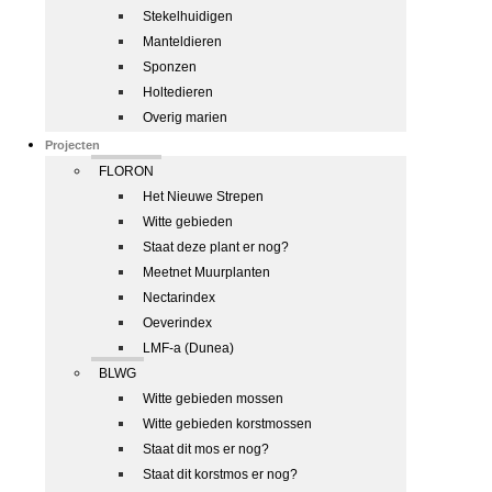
Stekelhuidigen
Manteldieren
Sponzen
Holtedieren
Overig marien
Projecten
FLORON
Het Nieuwe Strepen
Witte gebieden
Staat deze plant er nog?
Meetnet Muurplanten
Nectarindex
Oeverindex
LMF-a (Dunea)
BLWG
Witte gebieden mossen
Witte gebieden korstmossen
Staat dit mos er nog?
Staat dit korstmos er nog?