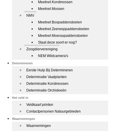
Meetnet Korstmossen
Meetnet Mossen
NMV
Meetnet Bospaddenstoelen
Meetnet Zeereeppaddenstoelen
Meetnet Moeraspaddenstoelen
Staat deze soort er nog?
Zoogdiervereniging
NEM Wildcamera's
Determineren
Eerste Hulp Bij Determineren
Determinatie Vaatplanten
Determinatie Korstmossen
Determinatie Orchideeën
Het veld in
Veldkaart printen
Contactpersonen Natuurgebieden
Waarnemingen
Waarnemingen