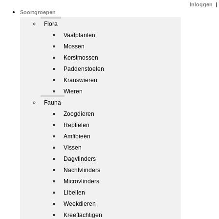
Inloggen
|
Soortgroepen
Flora
Vaatplanten
Mossen
Korstmossen
Paddenstoelen
Kranswieren
Wieren
Fauna
Zoogdieren
Reptielen
Amfibieën
Vissen
Dagvlinders
Nachtvlinders
Microvlinders
Libellen
Weekdieren
Kreeftachtigen