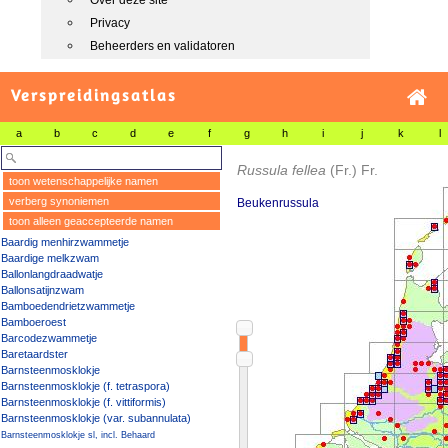
Over deze site
Privacy
Beheerders en validatoren
Verspreidingsatlas
a
b
c
d
e
f
g
h
i
j
k
l
Russula fellea
(Fr.) Fr.
toon wetenschappelijke namen
verberg synoniemen
Beukenrussula
toon alleen geaccepteerde namen
Baardig menhirzwammetje
Baardige melkzwam
Ballonlangdraadwatje
Ballonsatijnzwam
Bamboedendrietzwammetje
Bamboeroest
Barcodezwammetje
Baretaardster
Barnsteenmosklokje
Barnsteenmosklokje (f. tetraspora)
Barnsteenmosklokje (f. vittiformis)
Barnsteenmosklokje (var. subannulata)
Barnsteenmosklokje sl, incl. Behaard