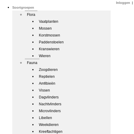
Inloggen
|
Soortgroepen
Flora
Vaatplanten
Mossen
Korstmossen
Paddenstoelen
Kranswieren
Wieren
Fauna
Zoogdieren
Reptielen
Amfibieën
Vissen
Dagvlinders
Nachtvlinders
Microvlinders
Libellen
Weekdieren
Kreeftachtigen