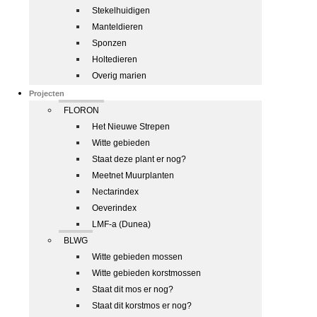
Stekelhuidigen
Manteldieren
Sponzen
Holtedieren
Overig marien
Projecten
FLORON
Het Nieuwe Strepen
Witte gebieden
Staat deze plant er nog?
Meetnet Muurplanten
Nectarindex
Oeverindex
LMF-a (Dunea)
BLWG
Witte gebieden mossen
Witte gebieden korstmossen
Staat dit mos er nog?
Staat dit korstmos er nog?