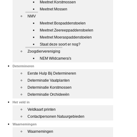
Meetnet Korstmossen
Meetnet Mossen
NMV
Meetnet Bospaddenstoelen
Meetnet Zeereeppaddenstoelen
Meetnet Moeraspaddenstoelen
Staat deze soort er nog?
Zoogdiervereniging
NEM Wildcamera's
Determineren
Eerste Hulp Bij Determineren
Determinatie Vaatplanten
Determinatie Korstmossen
Determinatie Orchideeën
Het veld in
Veldkaart printen
Contactpersonen Natuurgebieden
Waarnemingen
Waarnemingen