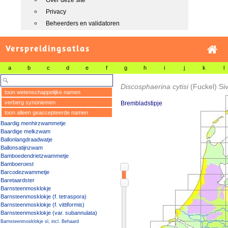
Over deze site
Privacy
Beheerders en validatoren
Verspreidingsatlas
a
b
c
d
e
f
g
h
i
j
k
l
Discosphaerina cytisi
(Fuckel) Si
toon wetenschappelijke namen
verberg synoniemen
Brembladstipje
toon alleen geaccepteerde namen
Baardig menhirzwammetje
Baardige melkzwam
Ballonlangdraadwatje
Ballonsatijnzwam
Bamboedendrietzwammetje
Bamboeroest
Barcodezwammetje
Baretaardster
Barnsteenmosklokje
Barnsteenmosklokje (f. tetraspora)
Barnsteenmosklokje (f. vittiformis)
Barnsteenmosklokje (var. subannulata)
Barnsteenmosklokje sl, incl. Behaard