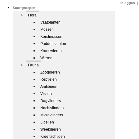
Inloggen
|
Soortgroepen
Flora
Vaatplanten
Mossen
Korstmossen
Paddenstoelen
Kranswieren
Wieren
Fauna
Zoogdieren
Reptielen
Amfibieën
Vissen
Dagvlinders
Nachtvlinders
Microvlinders
Libellen
Weekdieren
Kreeftachtigen