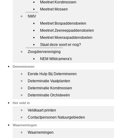
Meetnet Korstmossen
Meetnet Mossen
NMV
Meetnet Bospaddenstoelen
Meetnet Zeereeppaddenstoelen
Meetnet Moeraspaddenstoelen
Staat deze soort er nog?
Zoogdiervereniging
NEM Wildcamera's
Determineren
Eerste Hulp Bij Determineren
Determinatie Vaatplanten
Determinatie Korstmossen
Determinatie Orchideeën
Het veld in
Veldkaart printen
Contactpersonen Natuurgebieden
Waarnemingen
Waarnemingen