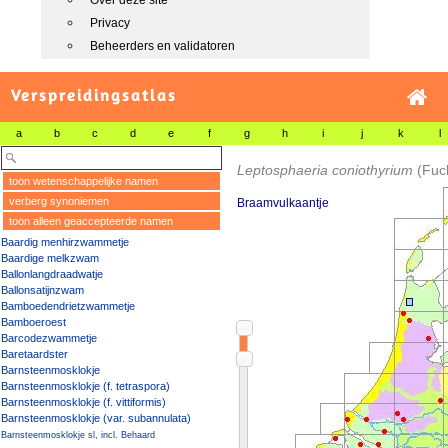
Over deze site
Privacy
Beheerders en validatoren
Verspreidingsatlas
a
b
c
d
e
f
g
h
i
j
k
l
Leptosphaeria coniothyrium
(Fuc
toon wetenschappelijke namen
verberg synoniemen
Braamvulkaantje
toon alleen geaccepteerde namen
Baardig menhirzwammetje
Baardige melkzwam
Ballonlangdraadwatje
Ballonsatijnzwam
Bamboedendrietzwammetje
Bamboeroest
Barcodezwammetje
Baretaardster
Barnsteenmosklokje
Barnsteenmosklokje (f. tetraspora)
Barnsteenmosklokje (f. vittiformis)
Barnsteenmosklokje (var. subannulata)
Barnsteenmosklokje sl, incl. Behaard