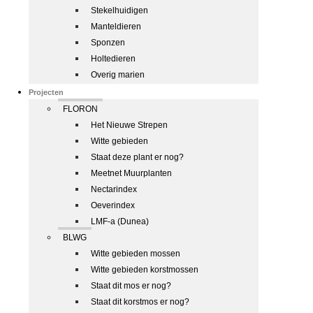
Stekelhuidigen
Manteldieren
Sponzen
Holtedieren
Overig marien
Projecten
FLORON
Het Nieuwe Strepen
Witte gebieden
Staat deze plant er nog?
Meetnet Muurplanten
Nectarindex
Oeverindex
LMF-a (Dunea)
BLWG
Witte gebieden mossen
Witte gebieden korstmossen
Staat dit mos er nog?
Staat dit korstmos er nog?