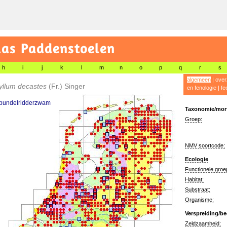
las Paddenstoelen
h
i
j
k
l
m
n
o
p
q
r
s
algemeen
|
over
yllum decastes
(Fr.) Singer
en fenologie
|
fe
 bundelridderzwam
Taxonomie/morf
Groep:
NMV soortcode:
Ecologie
Functionele groe
Habitat:
Substraat:
Organisme:
Verspreiding/be
Zeldzaamheid: