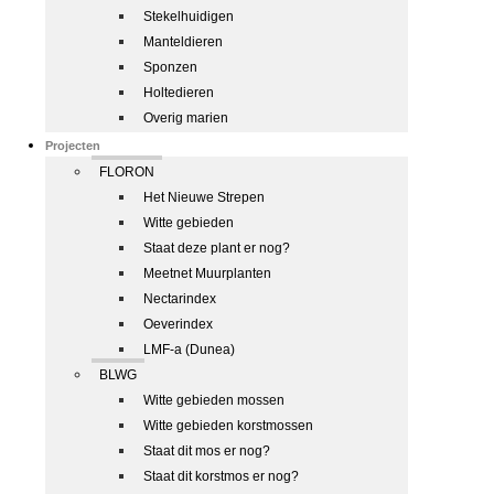
Stekelhuidigen
Manteldieren
Sponzen
Holtedieren
Overig marien
Projecten
FLORON
Het Nieuwe Strepen
Witte gebieden
Staat deze plant er nog?
Meetnet Muurplanten
Nectarindex
Oeverindex
LMF-a (Dunea)
BLWG
Witte gebieden mossen
Witte gebieden korstmossen
Staat dit mos er nog?
Staat dit korstmos er nog?