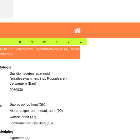
t
u
v
w
x
y
z
zicht 1995
|
taxonomie
|
standaardwerken (4)
|
trend
edback (0)
ologie
Basidiomyceten, agaricoïd
(plaatjeszwammen, incl. Russula’s en
verwanten) (Bag)
0080030
p:
Saprotroof op hout (Sh)
Akker, ruigte, berm, stad, park (90)
wortels,dood (37)
Loofbomen en -struiken (10)
dreiging
algemeen (a)