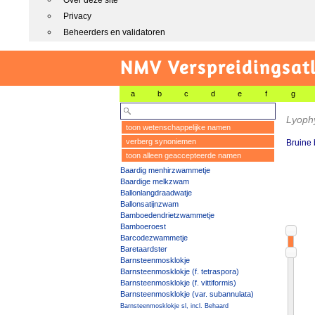
Over deze site
Privacy
Beheerders en validatoren
NMV Verspreidingsat
a
b
c
d
e
f
g
Lyoph
toon wetenschappelijke namen
verberg synoniemen
Bruine
toon alleen geaccepteerde namen
Baardig menhirzwammetje
Baardige melkzwam
Ballonlangdraadwatje
Ballonsatijnzwam
Bamboedendrietzwammetje
Bamboeroest
Barcodezwammetje
Baretaardster
Barnsteenmosklokje
Barnsteenmosklokje (f. tetraspora)
Barnsteenmosklokje (f. vittiformis)
Barnsteenmosklokje (var. subannulata)
Barnsteenmosklokje sl, incl. Behaard