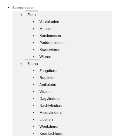
Soortgroepen
Flora
Vaatplanten
Mossen
Korstmossen
Paddenstoelen
Kranswieren
Wieren
Fauna
Zoogdieren
Reptielen
Amfibieën
Vissen
Dagvlinders
Nachtvlinders
Microvlinders
Libellen
Weekdieren
Kreeftachtigen