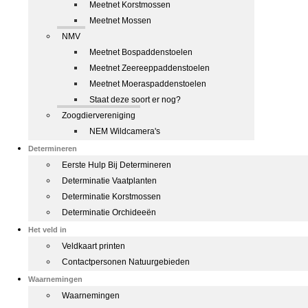
Meetnet Korstmossen
Meetnet Mossen
NMV
Meetnet Bospaddenstoelen
Meetnet Zeereeppaddenstoelen
Meetnet Moeraspaddenstoelen
Staat deze soort er nog?
Zoogdiervereniging
NEM Wildcamera's
Determineren
Eerste Hulp Bij Determineren
Determinatie Vaatplanten
Determinatie Korstmossen
Determinatie Orchideeën
Het veld in
Veldkaart printen
Contactpersonen Natuurgebieden
Waarnemingen
Waarnemingen