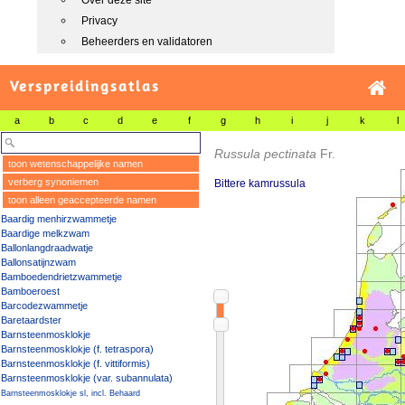
Over deze site
Privacy
Beheerders en validatoren
Verspreidingsatlas
a
b
c
d
e
f
g
h
i
j
k
l
Russula pectinata
Fr.
toon wetenschappelijke namen
verberg synoniemen
Bittere kamrussula
toon alleen geaccepteerde namen
Baardig menhirzwammetje
Baardige melkzwam
Ballonlangdraadwatje
Ballonsatijnzwam
Bamboedendrietzwammetje
Bamboeroest
Barcodezwammetje
Baretaardster
Barnsteenmosklokje
Barnsteenmosklokje (f. tetraspora)
Barnsteenmosklokje (f. vittiformis)
Barnsteenmosklokje (var. subannulata)
Barnsteenmosklokje sl, incl. Behaard