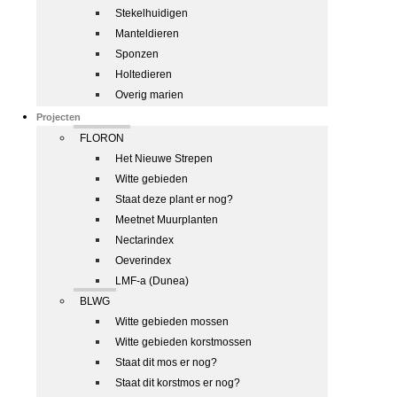
Stekelhuidigen
Manteldieren
Sponzen
Holtedieren
Overig marien
Projecten
FLORON
Het Nieuwe Strepen
Witte gebieden
Staat deze plant er nog?
Meetnet Muurplanten
Nectarindex
Oeverindex
LMF-a (Dunea)
BLWG
Witte gebieden mossen
Witte gebieden korstmossen
Staat dit mos er nog?
Staat dit korstmos er nog?