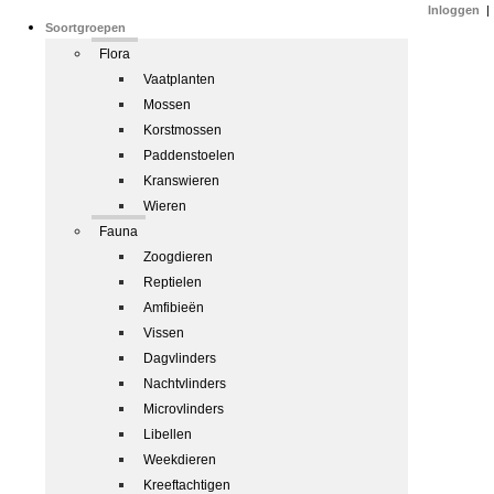
Inloggen
|
Soortgroepen
Flora
Vaatplanten
Mossen
Korstmossen
Paddenstoelen
Kranswieren
Wieren
Fauna
Zoogdieren
Reptielen
Amfibieën
Vissen
Dagvlinders
Nachtvlinders
Microvlinders
Libellen
Weekdieren
Kreeftachtigen