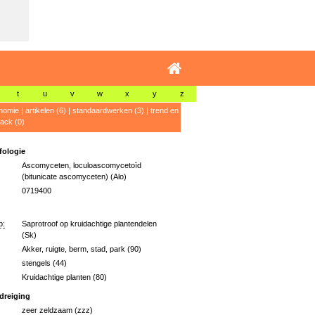
t
u
v
w
x
y
z
nomie
|
artikelen (6)
|
standaardwerken (3)
|
trend en
ack (0)
ologie
Ascomyceten, loculoascomycetoïd
(bitunicate ascomyceten) (Alo)
0719400
p:
Saprotroof op kruidachtige plantendelen
(Sk)
Akker, ruigte, berm, stad, park (90)
stengels (44)
Kruidachtige planten (80)
dreiging
zeer zeldzaam (zzz)