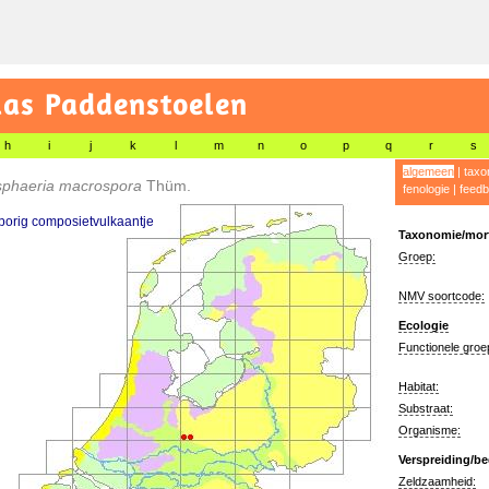
las Paddenstoelen
h
i
j
k
l
m
n
o
p
q
r
s
algemeen
|
taxo
sphaeria macrospora
Thüm.
fenologie
|
feedb
orig composietvulkaantje
Taxonomie/morf
Groep:
NMV soortcode:
Ecologie
Functionele groe
Habitat:
Substraat:
Organisme:
Verspreiding/be
Zeldzaamheid: