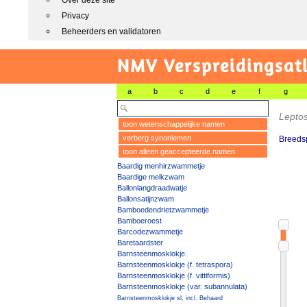
Over deze site
Privacy
Beheerders en validatoren
NMV Verspreidingsat
a
b
c
d
e
f
g
Lepto
toon wetenschappelijke namen
verberg synoniemen
Breedsp
toon alleen geaccepteerde namen
Baardig menhirzwammetje
Baardige melkzwam
Ballonlangdraadwatje
Ballonsatijnzwam
Bamboedendrietzwammetje
Bamboeroest
Barcodezwammetje
Baretaardster
Barnsteenmosklokje
Barnsteenmosklokje (f. tetraspora)
Barnsteenmosklokje (f. vittiformis)
Barnsteenmosklokje (var. subannulata)
Barnsteenmosklokje sl, incl. Behaard