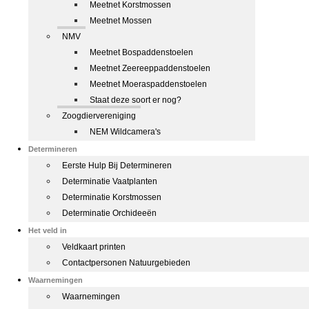
Meetnet Korstmossen
Meetnet Mossen
NMV
Meetnet Bospaddenstoelen
Meetnet Zeereeppaddenstoelen
Meetnet Moeraspaddenstoelen
Staat deze soort er nog?
Zoogdiervereniging
NEM Wildcamera's
Determineren
Eerste Hulp Bij Determineren
Determinatie Vaatplanten
Determinatie Korstmossen
Determinatie Orchideeën
Het veld in
Veldkaart printen
Contactpersonen Natuurgebieden
Waarnemingen
Waarnemingen