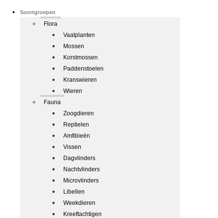
Soortgroepen
Flora
Vaatplanten
Mossen
Korstmossen
Paddenstoelen
Kranswieren
Wieren
Fauna
Zoogdieren
Reptielen
Amfibieën
Vissen
Dagvlinders
Nachtvlinders
Microvlinders
Libellen
Weekdieren
Kreeftachtigen