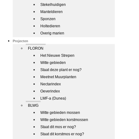
Stekelhuidigen
Manteldieren
Sponzen
Holtedieren
Overig marien
Projecten
FLORON
Het Nieuwe Strepen
Witte gebieden
Staat deze plant er nog?
Meetnet Muurplanten
Nectarindex
Oeverindex
LMF-a (Dunea)
BLWG
Witte gebieden mossen
Witte gebieden korstmossen
Staat dit mos er nog?
Staat dit korstmos er nog?