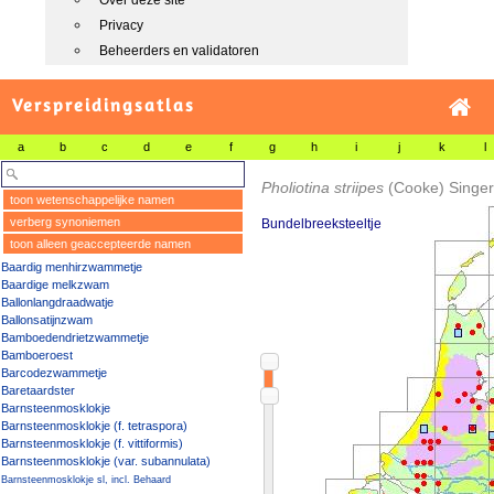
Over deze site
Privacy
Beheerders en validatoren
Verspreidingsatlas
a
b
c
d
e
f
g
h
i
j
k
l
Pholiotina striipes
(Cooke) Singer
toon wetenschappelijke namen
verberg synoniemen
Bundelbreeksteeltje
toon alleen geaccepteerde namen
Baardig menhirzwammetje
Baardige melkzwam
Ballonlangdraadwatje
Ballonsatijnzwam
Bamboedendrietzwammetje
Bamboeroest
Barcodezwammetje
Baretaardster
Barnsteenmosklokje
Barnsteenmosklokje (f. tetraspora)
Barnsteenmosklokje (f. vittiformis)
Barnsteenmosklokje (var. subannulata)
Barnsteenmosklokje sl, incl. Behaard