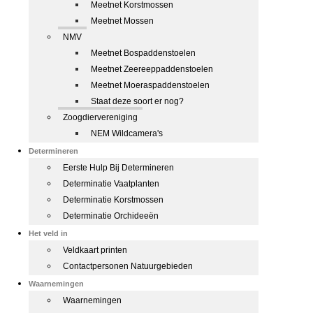
Meetnet Korstmossen
Meetnet Mossen
NMV
Meetnet Bospaddenstoelen
Meetnet Zeereeppaddenstoelen
Meetnet Moeraspaddenstoelen
Staat deze soort er nog?
Zoogdiervereniging
NEM Wildcamera's
Determineren
Eerste Hulp Bij Determineren
Determinatie Vaatplanten
Determinatie Korstmossen
Determinatie Orchideeën
Het veld in
Veldkaart printen
Contactpersonen Natuurgebieden
Waarnemingen
Waarnemingen