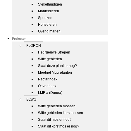
Stekelhuidigen
Manteldieren
Sponzen
Holtedieren
Overig marien
Projecten
FLORON
Het Nieuwe Strepen
Witte gebieden
Staat deze plant er nog?
Meetnet Muurplanten
Nectarindex
Oeverindex
LMF-a (Dunea)
BLWG
Witte gebieden mossen
Witte gebieden korstmossen
Staat dit mos er nog?
Staat dit korstmos er nog?