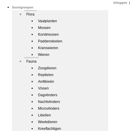
Inloggen
|
Soortgroepen
Flora
Vaatplanten
Mossen
Korstmossen
Paddenstoelen
Kranswieren
Wieren
Fauna
Zoogdieren
Reptielen
Amfibieën
Vissen
Dagvlinders
Nachtvlinders
Microvlinders
Libellen
Weekdieren
Kreeftachtigen