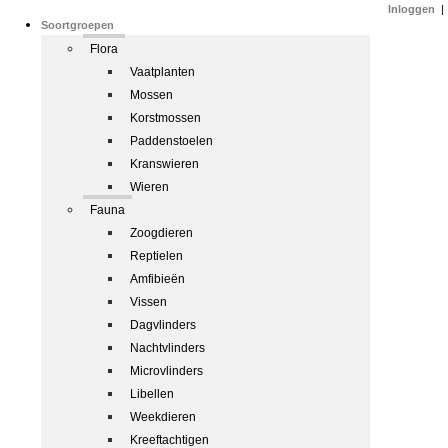
Inloggen
|
Soortgroepen
Flora
Vaatplanten
Mossen
Korstmossen
Paddenstoelen
Kranswieren
Wieren
Fauna
Zoogdieren
Reptielen
Amfibieën
Vissen
Dagvlinders
Nachtvlinders
Microvlinders
Libellen
Weekdieren
Kreeftachtigen