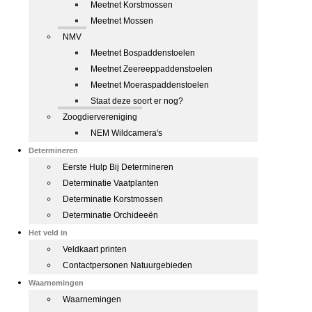
Meetnet Korstmossen
Meetnet Mossen
NMV
Meetnet Bospaddenstoelen
Meetnet Zeereeppaddenstoelen
Meetnet Moeraspaddenstoelen
Staat deze soort er nog?
Zoogdiervereniging
NEM Wildcamera's
Determineren
Eerste Hulp Bij Determineren
Determinatie Vaatplanten
Determinatie Korstmossen
Determinatie Orchideeën
Het veld in
Veldkaart printen
Contactpersonen Natuurgebieden
Waarnemingen
Waarnemingen