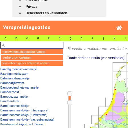
Over deze site
Privacy
Beheerders en validatoren
Verspreidingsatlas
a
b
c
d
e
f
g
h
i
j
k
l
Russula versicolor
var.
versicolo
toon wetenschappelijke namen
verberg synoniemen
Bonte berkenrussula (var. versicolor)
toon alleen geaccepteerde namen
Baardig menhirzwammetje
Baardige melkzwam
Ballonlangdraadwatje
Ballonsatijnzwam
Bamboedendrietzwammetje
Bamboeroest
Barcodezwammetje
Baretaardster
Barnsteenmosklokje
Barnsteenmosklokje (f. tetraspora)
Barnsteenmosklokje (f. vittiformis)
Barnsteenmosklokje (var. subannulata)
Barnsteenmosklokje sl, incl. Behaard