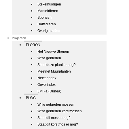
Stekelhuidigen
Manteldieren
Sponzen
Holtedieren
Overig marien
Projecten
FLORON
Het Nieuwe Strepen
Witte gebieden
Staat deze plant er nog?
Meetnet Muurplanten
Nectarindex
Oeverindex
LMF-a (Dunea)
BLWG
Witte gebieden mossen
Witte gebieden korstmossen
Staat dit mos er nog?
Staat dit korstmos er nog?